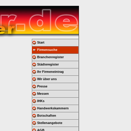
Start
Firmensuche
Branchenregister
Städteregister
Ihr Firmeneintrag
Wir über uns
Presse
Messen
IHKs
Handwerkskammern
Botschaften
Stellenangebote
AGB