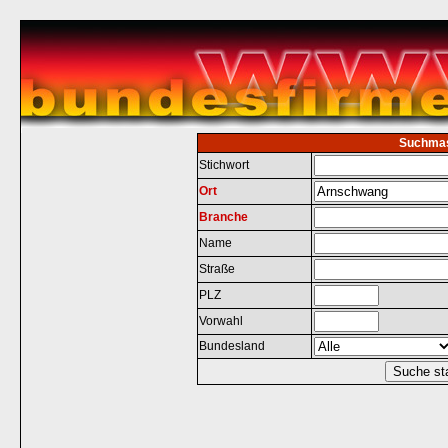
Suchma
Stichwort
Ort
Branche
Name
Straße
PLZ
Vorwahl
Bundesland