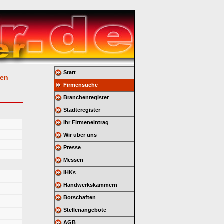
Start
gen
Firmensuche
Branchenregister
Städteregister
Ihr Firmeneintrag
Wir über uns
Presse
Messen
IHKs
Handwerkskammern
Botschaften
Stellenangebote
AGB