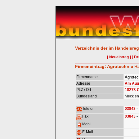
Verzeichnis der im Handelsreg
[ Neueintrag ]
[ Dr
Firmeneintrag: Agrotechnic H
Firmenname
Agrotec
Adresse
Am Aug
PLZ / Ort
18273
Bundesland
Meckle
Telefon
03843
-
Fax
03843
-
Mobil
E-Mail