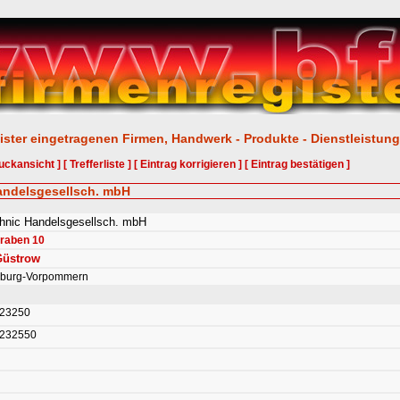
ister eingetragenen Firmen, Handwerk - Produkte - Dienstleistun
uckansicht ]
[ Trefferliste ]
[ Eintrag korrigieren ]
[ Eintrag bestätigen ]
andelsgesellsch. mbH
hnic Handelsgesellsch. mbH
raben 10
Güstrow
nburg-Vorpommern
 23250
 232550