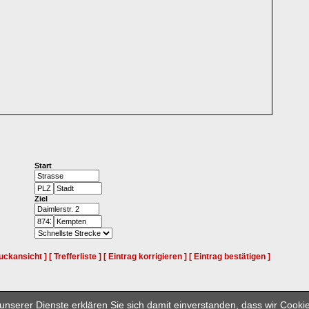
Start
Ziel
uckansicht ]
[ Trefferliste ]
[ Eintrag korrigieren ]
[ Eintrag bestätigen ]
005 - 2026 Media Group Verlagsgruppe Industrie- und Handelsverlag GmbH & Co
nserer Dienste erklären Sie sich damit einverstanden, dass wir Cook