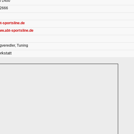
571400
72666
t-sportsline.de
ww.abt-sportsline.de
gveredler, Tuning
kstatt