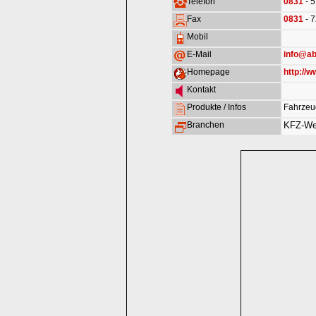
Telefon
0831
- 
Fax
0831
- 
Mobil
E-Mail
info@ab
Homepage
http://w
Kontakt
Produkte / Infos
Fahrzeu
Branchen
KFZ-Wer