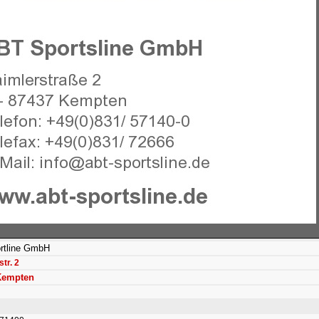
rtline GmbH
tr. 2
Kempten