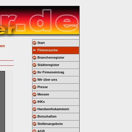
Start
gen
Firmensuche
Branchenregister
Städteregister
Ihr Firmeneintrag
Wir über uns
Presse
Messen
IHKs
Handwerkskammern
Botschaften
Stellenangebote
AGB