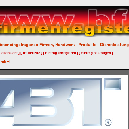
ister eingetragenen Firmen, Handwerk - Produkte - Dienstleistun
uckansicht ]
[ Trefferliste ]
[ Eintrag korrigieren ]
[ Eintrag bestätigen ]
 GmbH