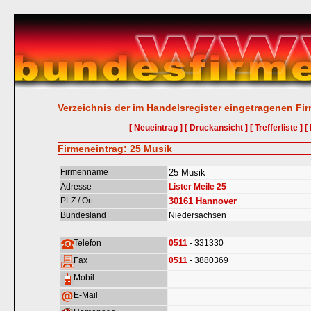
Verzeichnis der im Handelsregister eingetragenen Fi
[ Neueintrag ]
[ Druckansicht ]
[ Trefferliste ]
[
Firmeneintrag: 25 Musik
Firmenname
25 Musik
Adresse
Lister Meile 25
PLZ / Ort
30161
Hannover
Bundesland
Niedersachsen
Telefon
0511
- 331330
Fax
0511
- 3880369
Mobil
E-Mail