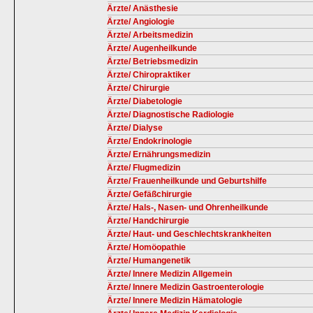
Ärzte/ Anästhesie
Ärzte/ Angiologie
Ärzte/ Arbeitsmedizin
Ärzte/ Augenheilkunde
Ärzte/ Betriebsmedizin
Ärzte/ Chiropraktiker
Ärzte/ Chirurgie
Ärzte/ Diabetologie
Ärzte/ Diagnostische Radiologie
Ärzte/ Dialyse
Ärzte/ Endokrinologie
Ärzte/ Ernährungsmedizin
Ärzte/ Flugmedizin
Ärzte/ Frauenheilkunde und Geburtshilfe
Ärzte/ Gefäßchirurgie
Ärzte/ Hals-, Nasen- und Ohrenheilkunde
Ärzte/ Handchirurgie
Ärzte/ Haut- und Geschlechtskrankheiten
Ärzte/ Homöopathie
Ärzte/ Humangenetik
Ärzte/ Innere Medizin Allgemein
Ärzte/ Innere Medizin Gastroenterologie
Ärzte/ Innere Medizin Hämatologie