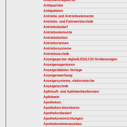
Antennentragwerke
Antiquariate
Antiquitäten
Antriebe und Antriebselemente
Antriebs- und Fahrwerktechnik
Antriebsbedarf
Antriebselemente
Antriebsketten
Antriebsriemen
Antriebssysteme
Antriebstechnik
Anzeigegeräte digital/LED/LCD/ Großanzeigen
Anzeigenagenturen
Anzeigenblätter-Verlage
Anzeigenwerbung
Anzeigesysteme, elektronische
Anzeigetechnik
Apfelsaft- und Apfelweinkeltereien
Apfelwein
Apotheken
Apotheken-Inventuren
Apothekenbedarf
Apothekeneinrichtungen
Apothekeninnenausbau