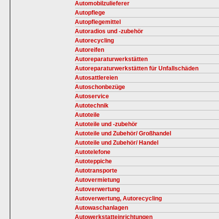
Automobilzulieferer
Autopflege
Autopflegemittel
Autoradios und -zubehör
Autorecycling
Autoreifen
Autoreparaturwerkstätten
Autoreparaturwerkstätten für Unfallschäden
Autosattlereien
Autoschonbezüge
Autoservice
Autotechnik
Autoteile
Autoteile und -zubehör
Autoteile und Zubehör/ Großhandel
Autoteile und Zubehör/ Handel
Autotelefone
Autoteppiche
Autotransporte
Autovermietung
Autoverwertung
Autoverwertung, Autorecycling
Autowaschanlagen
Autowerkstatteinrichtungen