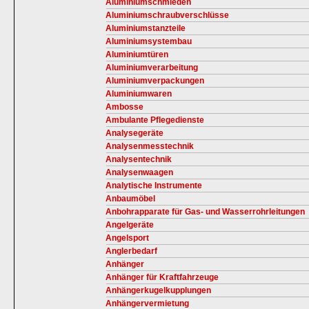
Aluminiumschmieden
Aluminiumschraubverschlüsse
Aluminiumstanzteile
Aluminiumsystembau
Aluminiumtüren
Aluminiumverarbeitung
Aluminiumverpackungen
Aluminiumwaren
Ambosse
Ambulante Pflegedienste
Analysegeräte
Analysenmesstechnik
Analysentechnik
Analysenwaagen
Analytische Instrumente
Anbaumöbel
Anbohrapparate für Gas- und Wasserrohrleitungen
Angelgeräte
Angelsport
Anglerbedarf
Anhänger
Anhänger für Kraftfahrzeuge
Anhängerkugelkupplungen
Anhängervermietung