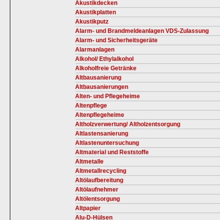
Akustikdecken
Akustikplatten
Akustikputz
Alarm- und Brandmeldeanlagen VDS-Zulassung
Alarm- und Sicherheitsgeräte
Alarmanlagen
Alkohol/ Ethylalkohol
Alkoholfreie Getränke
Altbausanierung
Altbausanierungen
Alten- und Pflegeheime
Altenpflege
Altenpflegeheime
Altholzverwertung/ Altholzentsorgung
Altlastensanierung
Altlastenuntersuchung
Altmaterial und Reststoffe
Altmetalle
Altmetallrecycling
Altölaufbereitung
Altölaufnehmer
Altölentsorgung
Altpapier
Alu-D-Hülsen