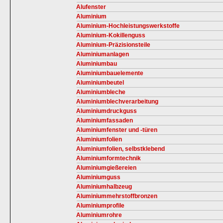
Alufenster
Aluminium
Aluminium-Hochleistungswerkstoffe
Aluminium-Kokillenguss
Aluminium-Präzisionsteile
Aluminiumanlagen
Aluminiumbau
Aluminiumbauelemente
Aluminiumbeutel
Aluminiumbleche
Aluminiumblechverarbeitung
Aluminiumdruckguss
Aluminiumfassaden
Aluminiumfenster und -türen
Aluminiumfolien
Aluminiumfolien, selbstklebend
Aluminiumformtechnik
Aluminiumgießereien
Aluminiumguss
Aluminiumhalbzeug
Aluminiummehrstoffbronzen
Aluminiumprofile
Aluminiumrohre