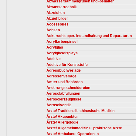
Abwassersammelgruben und -behälter
Abwassertechnik
Abzeichen
Abziehbilder
Accessoires
Achsen
Ackerschlepper/ Instandhaltung und Reparaturen
Acrylfarbenpinsel
Acrylglas
Acrylglasdisplays
Additive
Additive für Kunststoffe
Adressbuchverlage
Adressenverlage
Ämter und Behörden
Änderungsschneidereien
Aerosolabfüllungen
Aerosolerzeugnisse
Aerosolventile
Ärzte/ Traditionelle chinesische Medizin
Ärzte/ Akupunktur
Ärzte/ Allergologie
Ärzte/ Allgemeinmedizin u. praktische Ärzte
Ärzte/ Ambulante Operationen