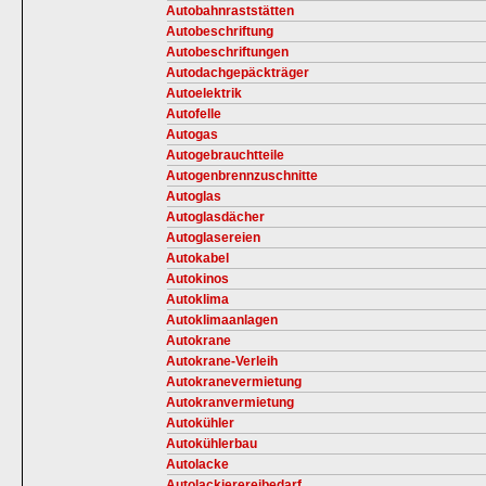
Autobahnraststätten
Autobeschriftung
Autobeschriftungen
Autodachgepäckträger
Autoelektrik
Autofelle
Autogas
Autogebrauchtteile
Autogenbrennzuschnitte
Autoglas
Autoglasdächer
Autoglasereien
Autokabel
Autokinos
Autoklima
Autoklimaanlagen
Autokrane
Autokrane-Verleih
Autokranevermietung
Autokranvermietung
Autokühler
Autokühlerbau
Autolacke
Autolackierereibedarf