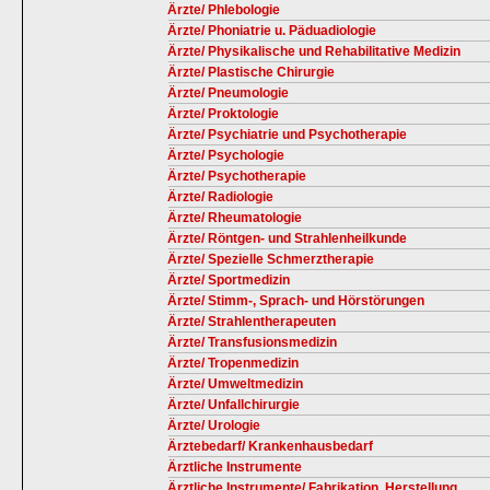
Ärzte/ Phlebologie
Ärzte/ Phoniatrie u. Päduadiologie
Ärzte/ Physikalische und Rehabilitative Medizin
Ärzte/ Plastische Chirurgie
Ärzte/ Pneumologie
Ärzte/ Proktologie
Ärzte/ Psychiatrie und Psychotherapie
Ärzte/ Psychologie
Ärzte/ Psychotherapie
Ärzte/ Radiologie
Ärzte/ Rheumatologie
Ärzte/ Röntgen- und Strahlenheilkunde
Ärzte/ Spezielle Schmerztherapie
Ärzte/ Sportmedizin
Ärzte/ Stimm-, Sprach- und Hörstörungen
Ärzte/ Strahlentherapeuten
Ärzte/ Transfusionsmedizin
Ärzte/ Tropenmedizin
Ärzte/ Umweltmedizin
Ärzte/ Unfallchirurgie
Ärzte/ Urologie
Ärztebedarf/ Krankenhausbedarf
Ärztliche Instrumente
Ärztliche Instrumente/ Fabrikation, Herstellung