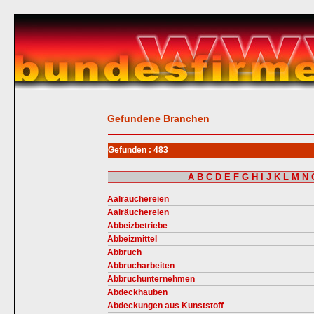
Gefundene Branchen
Gefunden : 483
A
B
C
D
E
F
G
H
I
J
K
L
M
N
Aalräuchereien
Aalräuchereien
Abbeizbetriebe
Abbeizmittel
Abbruch
Abbrucharbeiten
Abbruchunternehmen
Abdeckhauben
Abdeckungen aus Kunststoff