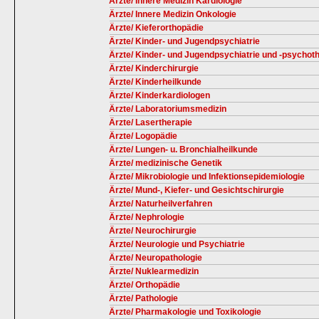
Ärzte/ Innere Medizin Kardiologie
Ärzte/ Innere Medizin Onkologie
Ärzte/ Kieferorthopädie
Ärzte/ Kinder- und Jugendpsychiatrie
Ärzte/ Kinder- und Jugendpsychiatrie und -psychot
Ärzte/ Kinderchirurgie
Ärzte/ Kinderheilkunde
Ärzte/ Kinderkardiologen
Ärzte/ Laboratoriumsmedizin
Ärzte/ Lasertherapie
Ärzte/ Logopädie
Ärzte/ Lungen- u. Bronchialheilkunde
Ärzte/ medizinische Genetik
Ärzte/ Mikrobiologie und Infektionsepidemiologie
Ärzte/ Mund-, Kiefer- und Gesichtschirurgie
Ärzte/ Naturheilverfahren
Ärzte/ Nephrologie
Ärzte/ Neurochirurgie
Ärzte/ Neurologie und Psychiatrie
Ärzte/ Neuropathologie
Ärzte/ Nuklearmedizin
Ärzte/ Orthopädie
Ärzte/ Pathologie
Ärzte/ Pharmakologie und Toxikologie