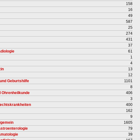
158
16
49
587
25
274
431
37
diologie
61
1
4
in
13
12
und Geburtshilfe
1101
8
nd Ohrenheilkunde
406
3
lechtskrankheiten
400
162
9
llgemein
1605
astroenterologie
79
ämatologie
39