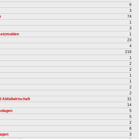
6
3
n
74
1
3
setzmulden
1
23
4
216
1
2
2
1
1
2
2
 Abfallwirtschaft
31
14
nlagen
5
5
2
6
lagen
3