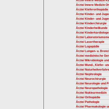
Ärzte/ Innere Medizin Ka
Ärzte/ Innere Medizin O
Ärzte/ Kieferorthopädie
Ärzte/ Kinder- und Juge
Ärzte/ Kinder- und Jug
Ärzte/ Kinderchirurgie
Ärzte/ Kinderheilkunde
Ärzte/ Kinderkardiolog
Ärzte/ Laboratoriumsme
Ärzte/ Lasertherapie
Ärzte/ Logopädie
Ärzte/ Lungen- u. Bronc
Ärzte/ medizinische Gen
Ärzte/ Mikrobiologie un
Ärzte/ Mund-, Kiefer- u
Ärzte/ Naturheilverfahr
Ärzte/ Nephrologie
Ärzte/ Neurochirurgie
Ärzte/ Neurologie und P
Ärzte/ Neuropathologie
Ärzte/ Nuklearmedizin
Ärzte/ Orthopädie
Ärzte/ Pathologie
Ärzte/ Pharmakologie u