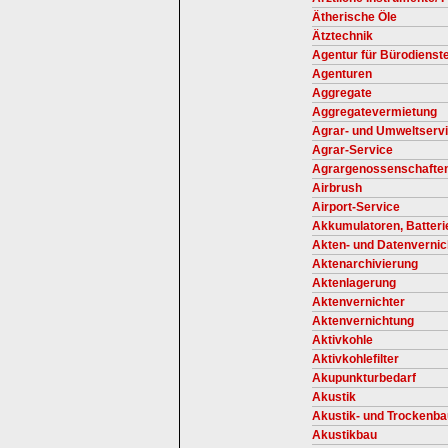
Ätherische Öle
Ätztechnik
Agentur für Bürodienst
Agenturen
Aggregate
Aggregatevermietung
Agrar- und Umweltserv
Agrar-Service
Agrargenossenschafte
Airbrush
Airport-Service
Akkumulatoren, Batteri
Akten- und Datenverni
Aktenarchivierung
Aktenlagerung
Aktenvernichter
Aktenvernichtung
Aktivkohle
Aktivkohlefilter
Akupunkturbedarf
Akustik
Akustik- und Trockenba
Akustikbau