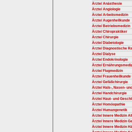
Ärzte/ Anästhesie
Ärzte/ Angiologie
Ärzte/ Arbeitsmedizin
Ärzte/ Augenheilkunde
Ärzte/ Betriebsmedizin
Ärzte/ Chiropraktiker
Ärzte/ Chirurgie
Ärzte/ Diabetologie
Ärzte/ Diagnostische Ra
Ärzte/ Dialyse
Ärzte/ Endokrinologie
Ärzte/ Ernährungsmediz
Ärzte/ Flugmedizin
Ärzte/ Frauenheilkunde 
Ärzte/ Gefäßchirurgie
Ärzte/ Hals-, Nasen- u
Ärzte/ Handchirurgie
Ärzte/ Haut- und Gesch
Ärzte/ Homöopathie
Ärzte/ Humangenetik
Ärzte/ Innere Medizin A
Ärzte/ Innere Medizin G
Ärzte/ Innere Medizin H