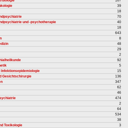
rdiologie
167
nkologie
39
18
ndpsychiatrie
70
endpsychiatrie und -psychotherapie
40
18
643
en
8
dizin
48
29
2
hialheilkunde
92
etik
5
d Infektionsepidemiologie
15
nd Gesichtschirurgie
136
en
347
62
46
sychiatrie
474
2
64
534
38
nd Toxikologie
3