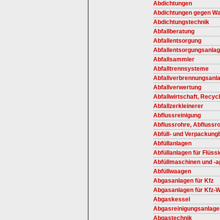
Abdichtungen
Abdichtungen gegen Wa
Abdichtungstechnik
Abfallberatung
Abfallentsorgung
Abfallentsorgungsanla
Abfallsammler
Abfalltrennsysteme
Abfallverbrennungsanl
Abfallverwertung
Abfallwirtschaft, Recycl
Abfallzerkleinerer
Abflussreinigung
Abflussrohre, Abflussro
Abfüll- und Verpackung
Abfüllanlagen
Abfüllanlagen für Flüss
Abfüllmaschinen und -a
Abfüllwaagen
Abgasanlagen für Kfz
Abgasanlagen für Kfz-W
Abgaskessel
Abgasreinigungsanlage
Abgastechnik