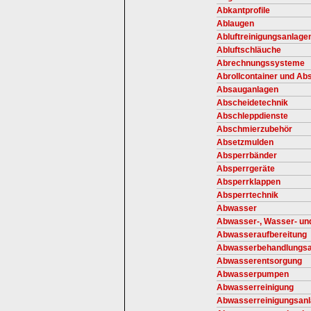
Abkantprofile
Ablaugen
Abluftreinigungsanlage
Abluftschläuche
Abrechnungssysteme
Abrollcontainer und Ab
Absauganlagen
Abscheidetechnik
Abschleppdienste
Abschmierzubehör
Absetzmulden
Absperrbänder
Absperrgeräte
Absperrklappen
Absperrtechnik
Abwasser
Abwasser-, Wasser- und
Abwasseraufbereitung
Abwasserbehandlungsa
Abwasserentsorgung
Abwasserpumpen
Abwasserreinigung
Abwasserreinigungsan