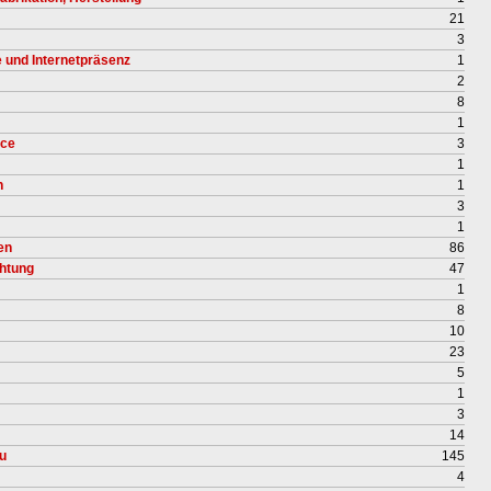
21
3
e und Internetpräsenz
1
2
8
1
ice
3
1
n
1
3
1
en
86
chtung
47
1
8
10
23
5
1
3
14
u
145
4