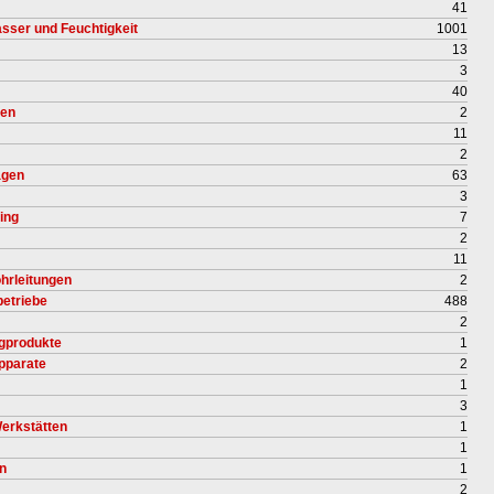
41
sser und Feuchtigkeit
1001
13
3
40
gen
2
11
2
agen
63
3
ing
7
2
11
hrleitungen
2
betriebe
488
2
igprodukte
1
pparate
2
1
3
erkstätten
1
1
n
1
2