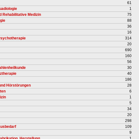
61
uadiologie
1
d Rehabilitative Medizin
75
gie
88
36
16
 Psychotherapie
314
20
690
160
56
rahlenheilkunde
30
ztherapie
40
186
 und Hörstörungen
28
uten
6
izin
1
5
34
20
298
ausbedarf
109
9
abrikation, Herstellung
1