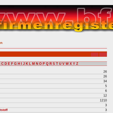
en
B
C
D
E
F
G
H
I
J
K
L
M
N
O
P
Q
R
S
T
U
V
W
X
Y
Z
26
26
34
5
6
12
1210
3
stoff
3