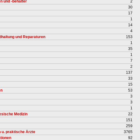
 und -behälter
2
30
17
1
14
4
dhaltung und Reparaturen
153
1
35
1
7
2
137
33
15
en
53
3
3
1
nesische Medizin
22
151
259
 u. praktische Ärzte
3765
tionen
92