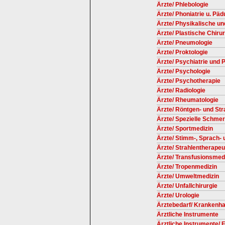
Ärzte/ Phlebologie
Ärzte/ Phoniatrie u. Päd
Ärzte/ Physikalische un
Ärzte/ Plastische Chirur
Ärzte/ Pneumologie
Ärzte/ Proktologie
Ärzte/ Psychiatrie und
Ärzte/ Psychologie
Ärzte/ Psychotherapie
Ärzte/ Radiologie
Ärzte/ Rheumatologie
Ärzte/ Röntgen- und St
Ärzte/ Spezielle Schmer
Ärzte/ Sportmedizin
Ärzte/ Stimm-, Sprach-
Ärzte/ Strahlentherape
Ärzte/ Transfusionsmed
Ärzte/ Tropenmedizin
Ärzte/ Umweltmedizin
Ärzte/ Unfallchirurgie
Ärzte/ Urologie
Ärztebedarf/ Krankenh
Ärztliche Instrumente
Ärztliche Instrumente/ F