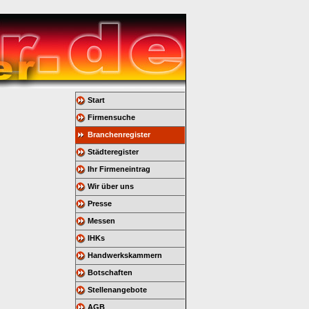
Start
Firmensuche
Branchenregister
Städteregister
Ihr Firmeneintrag
Wir über uns
Presse
Messen
IHKs
Handwerkskammern
Botschaften
Stellenangebote
AGB