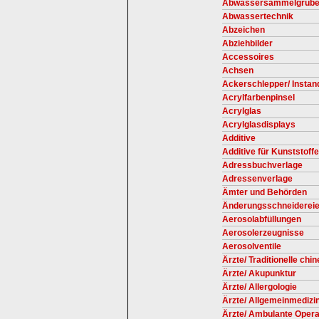
Abwassersammelgruben
Abwassertechnik
Abzeichen
Abziehbilder
Accessoires
Achsen
Ackerschlepper/ Instan
Acrylfarbenpinsel
Acrylglas
Acrylglasdisplays
Additive
Additive für Kunststoffe
Adressbuchverlage
Adressenverlage
Ämter und Behörden
Änderungsschneiderei
Aerosolabfüllungen
Aerosolerzeugnisse
Aerosolventile
Ärzte/ Traditionelle chi
Ärzte/ Akupunktur
Ärzte/ Allergologie
Ärzte/ Allgemeinmedizin
Ärzte/ Ambulante Opera