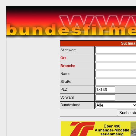
Suchma
Stichwort
Ort
Branche
Name
Straße
PLZ
Vorwahl
Bundesland