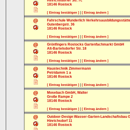
Hinrichsdorfer Str. 7c
18146
Rostock
|
[ Eintrag bestätigen ]
[ Eintrag ändern ]
Fahrschule Wunderlich Verkehrsausbildungsstät
Gutenbergstr. 36
18146
Rostock
|
[ Eintrag bestätigen ]
[ Eintrag ändern ]
Grönfingers Rostocks Gartenfachmarkt GmbH
Alt-Bartelsdorfer Str. 18
18146
Rostock
|
[ Eintrag bestätigen ]
[ Eintrag ändern ]
Haustechnik Zimmermann
Petridamm 1 a
18146
Rostock
|
[ Eintrag bestätigen ]
[ Eintrag ändern ]
Mosebach GmbH, Walter
Große Rampe 2
18146
Rostock
|
[ Eintrag bestätigen ]
[ Eintrag ändern ]
Outdoor-Design Wasser-Garten-Landschaftsbau 
Hinrichsdorf 11
18146
Rostock