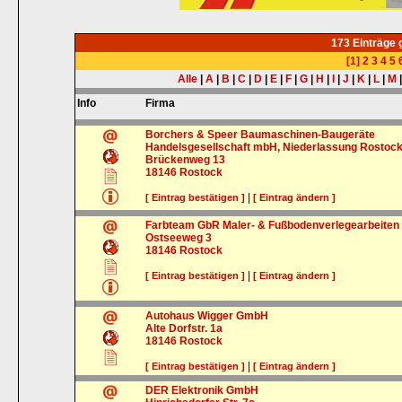
173 Einträge
[1]
2
3
4
5
Alle
|
A
|
B
|
C
|
D
|
E
|
F
|
G
|
H
|
I
|
J
|
K
|
L
|
M
Info
Firma
Borchers & Speer Baumaschinen-Baugeräte
Handelsgesellschaft mbH, Niederlassung Rostoc
Brückenweg 13
18146
Rostock
|
[ Eintrag bestätigen ]
[ Eintrag ändern ]
Farbteam GbR Maler- & Fußbodenverlegearbeiten
Ostseeweg 3
18146
Rostock
|
[ Eintrag bestätigen ]
[ Eintrag ändern ]
Autohaus Wigger GmbH
Alte Dorfstr. 1a
18146
Rostock
|
[ Eintrag bestätigen ]
[ Eintrag ändern ]
DER Elektronik GmbH