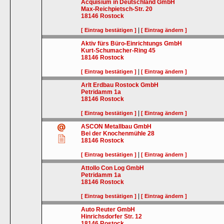
Acquisium in Deutschland GmbH
Max-Reichpietsch-Str. 20
18146
Rostock
|
[ Eintrag bestätigen ]
[ Eintrag ändern ]
Aktiv fürs Büro-Einrichtungs GmbH
Kurt-Schumacher-Ring 45
18146
Rostock
|
[ Eintrag bestätigen ]
[ Eintrag ändern ]
Arlt Erdbau Rostock GmbH
Petridamm 1a
18146
Rostock
|
[ Eintrag bestätigen ]
[ Eintrag ändern ]
ASCON Metallbau GmbH
Bei der Knochenmühle 28
18146
Rostock
|
[ Eintrag bestätigen ]
[ Eintrag ändern ]
Attollo Con Log GmbH
Petridamm 1a
18146
Rostock
|
[ Eintrag bestätigen ]
[ Eintrag ändern ]
Auto Reuter GmbH
Hinrichsdorfer Str. 12
18146
Rostock