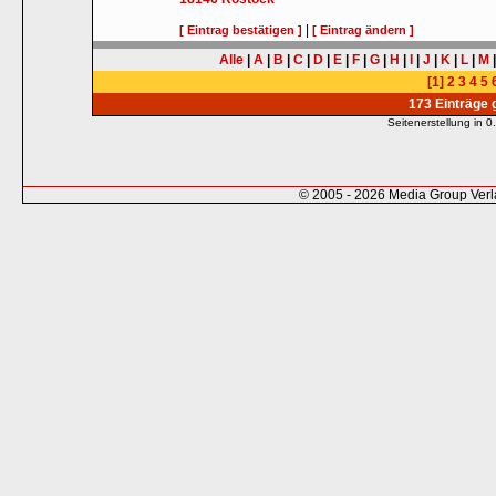
|
[ Eintrag bestätigen ]
[ Eintrag ändern ]
Alle
|
A
|
B
|
C
|
D
|
E
|
F
|
G
|
H
|
I
|
J
|
K
|
L
|
M
[1]
2
3
4
5
173 Einträge
Seitenerstellung in
© 2005 - 2026 Media Group Ver