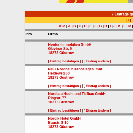
7 Einträge 
[1]
Alle
|
A
|
B
|
C
|
D
|
E
|
F
|
G
|
H
|
I
|
J
|
K
|
L
|
M
Info
Firma
Neptun-Immobilien GmbH
Gleviner Str. 9
18273
Güstrow
|
[ Eintrag bestätigen ]
[ Eintrag ändern ]
NHG Nordhaut Handelsges. mbH
Heideweg 60
18273
Güstrow
|
[ Eintrag bestätigen ]
[ Eintrag ändern ]
Nordbau Hoch- und Tiefbau GmbH
Ringstr. 77
18273
Güstrow
|
[ Eintrag bestätigen ]
[ Eintrag ändern ]
Nordik Hotel GmbH
Baustr. 8-10
18273
Güstrow