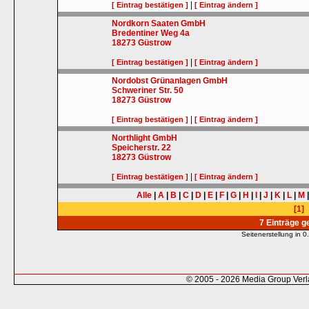
|
[ Eintrag bestätigen ]
[ Eintrag ändern ]
Nordkorn Saaten GmbH
Bredentiner Weg 4a
18273
Güstrow
|
[ Eintrag bestätigen ]
[ Eintrag ändern ]
Nordobst Grünanlagen GmbH
Schweriner Str. 50
18273
Güstrow
|
[ Eintrag bestätigen ]
[ Eintrag ändern ]
Northlight GmbH
Speicherstr. 22
18273
Güstrow
|
[ Eintrag bestätigen ]
[ Eintrag ändern ]
Alle
|
A
|
B
|
C
|
D
|
E
|
F
|
G
|
H
|
I
|
J
|
K
|
L
|
M
[1]
7 Einträge 
Seitenerstellung in
© 2005 - 2026 Media Group Ver