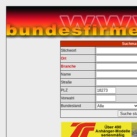
Suchma
Stichwort
Ort
Branche
Name
Straße
PLZ
Vorwahl
Bundesland