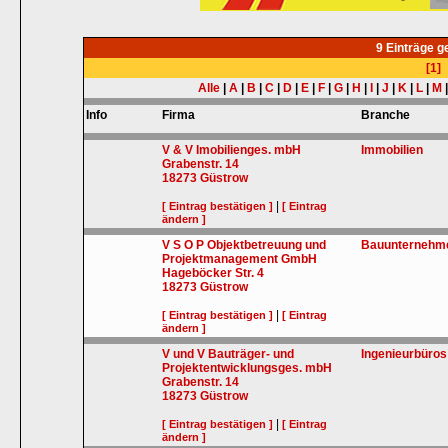
9 Einträge 
[1]
Alle
|
A
|
B
|
C
|
D
|
E
|
F
|
G
|
H
|
I
|
J
|
K
|
L
|
M
Info
Firma
Branche
V & V Imobilienges. mbH
Immobilien
Grabenstr. 14
18273
Güstrow
|
[ Eintrag bestätigen ]
[ Eintrag
ändern ]
V S O P Objektbetreuung und
Bauunternehm
Projektmanagement GmbH
Hageböcker Str. 4
18273
Güstrow
|
[ Eintrag bestätigen ]
[ Eintrag
ändern ]
V und V Bauträger- und
Ingenieurbüros
Projektentwicklungsges. mbH
Grabenstr. 14
18273
Güstrow
|
[ Eintrag bestätigen ]
[ Eintrag
ändern ]