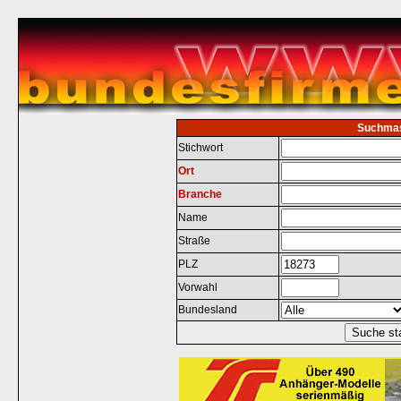
Suchma
Stichwort
Ort
Branche
Name
Straße
PLZ
Vorwahl
Bundesland