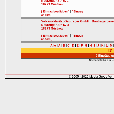
Neukruger Str. 67a
18273
Güstrow
|
[ Eintrag bestätigen ]
[ Eintrag
ändern ]
Volkssolidarität-Bauträger GmbH
Bauträgergesel
Neukruger Str. 67 a
18273
Güstrow
|
[ Eintrag bestätigen ]
[ Eintrag
ändern ]
Alle
|
A
|
B
|
C
|
D
|
E
|
F
|
G
|
H
|
I
|
J
|
K
|
L
|
M
[1]
9 Einträge 
Seitenerstellung in
© 2005 - 2026 Media Group Ver