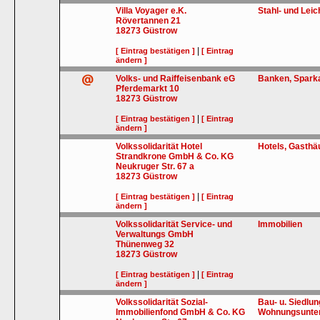
Villa Voyager e.K.
Stahl- und Lei
Rövertannen 21
18273
Güstrow
|
[ Eintrag bestätigen ]
[ Eintrag
ändern ]
Volks- und Raiffeisenbank eG
Banken, Sparka
Pferdemarkt 10
18273
Güstrow
|
[ Eintrag bestätigen ]
[ Eintrag
ändern ]
Volkssolidarität Hotel
Hotels, Gasthä
Strandkrone GmbH & Co. KG
Neukruger Str. 67 a
18273
Güstrow
|
[ Eintrag bestätigen ]
[ Eintrag
ändern ]
Volkssolidarität Service- und
Immobilien
Verwaltungs GmbH
Thünenweg 32
18273
Güstrow
|
[ Eintrag bestätigen ]
[ Eintrag
ändern ]
Volkssolidarität Sozial-
Bau- u. Siedlu
Immobilienfond GmbH & Co. KG
Wohnungsunter