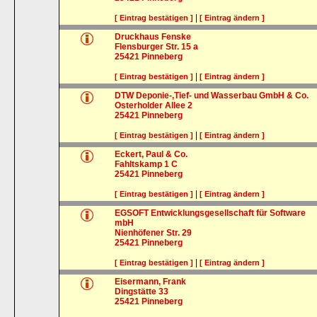
|
[ Eintrag bestätigen ]
[ Eintrag ändern ]
Druckhaus Fenske
Flensburger Str. 15 a
25421
Pinneberg
|
[ Eintrag bestätigen ]
[ Eintrag ändern ]
DTW Deponie-,Tief- und Wasserbau GmbH & Co.
Osterholder Allee 2
25421
Pinneberg
|
[ Eintrag bestätigen ]
[ Eintrag ändern ]
Eckert, Paul & Co.
Fahltskamp 1 C
25421
Pinneberg
|
[ Eintrag bestätigen ]
[ Eintrag ändern ]
EGSOFT Entwicklungsgesellschaft für Software
mbH
Nienhöfener Str. 29
25421
Pinneberg
|
[ Eintrag bestätigen ]
[ Eintrag ändern ]
Eisermann, Frank
Dingstätte 33
25421
Pinneberg