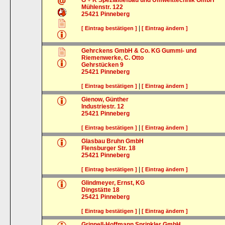
G + K Spezialtiefbau und Umwelttechnik GmbH
Mühlenstr. 122
25421
Pinneberg
|
[ Eintrag bestätigen ]
[ Eintrag ändern ]
Gehrckens GmbH & Co. KG Gummi- und
Riemenwerke, C. Otto
Gehrstücken 9
25421
Pinneberg
|
[ Eintrag bestätigen ]
[ Eintrag ändern ]
Gienow, Günther
Industriestr. 12
25421
Pinneberg
|
[ Eintrag bestätigen ]
[ Eintrag ändern ]
Glasbau Bruhn GmbH
Flensburger Str. 18
25421
Pinneberg
|
[ Eintrag bestätigen ]
[ Eintrag ändern ]
Glindmeyer, Ernst, KG
Dingstätte 18
25421
Pinneberg
|
[ Eintrag bestätigen ]
[ Eintrag ändern ]
Grinnell-Hoffmann Sprinkler GmbH