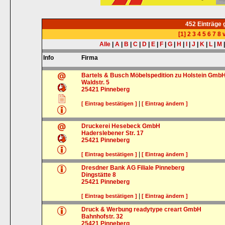
452 Einträge
[1]
2
3
4
5
6
7
8
v
Alle
|
A
|
B
|
C
|
D
|
E
|
F
|
G
|
H
|
I
|
J
|
K
|
L
|
M
Info
Firma
Bartels & Busch Möbelspedition zu Holstein Gmb
Waldstr. 5
25421
Pinneberg
|
[ Eintrag bestätigen ]
[ Eintrag ändern ]
Druckerei Hesebeck GmbH
Haderslebener Str. 17
25421
Pinneberg
|
[ Eintrag bestätigen ]
[ Eintrag ändern ]
Dresdner Bank AG Filiale Pinneberg
Dingstätte 8
25421
Pinneberg
|
[ Eintrag bestätigen ]
[ Eintrag ändern ]
Druck & Werbung readytype creart GmbH
Bahnhofstr. 32
25421
Pinneberg