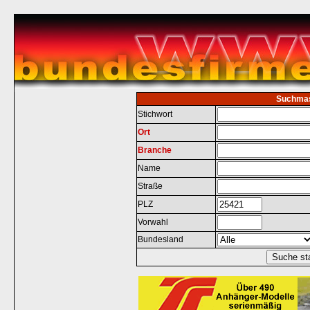
Suchma
Stichwort
Ort
Branche
Name
Straße
PLZ
Vorwahl
Bundesland