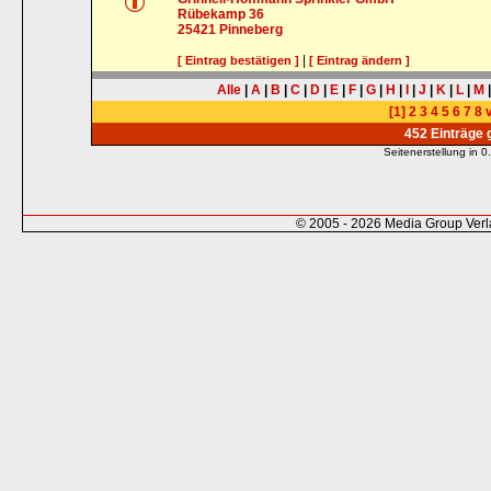
Rübekamp 36
25421
Pinneberg
|
[ Eintrag bestätigen ]
[ Eintrag ändern ]
Alle
|
A
|
B
|
C
|
D
|
E
|
F
|
G
|
H
|
I
|
J
|
K
|
L
|
M
[1]
2
3
4
5
6
7
8
v
452 Einträge
Seitenerstellung in
© 2005 - 2026 Media Group Ver