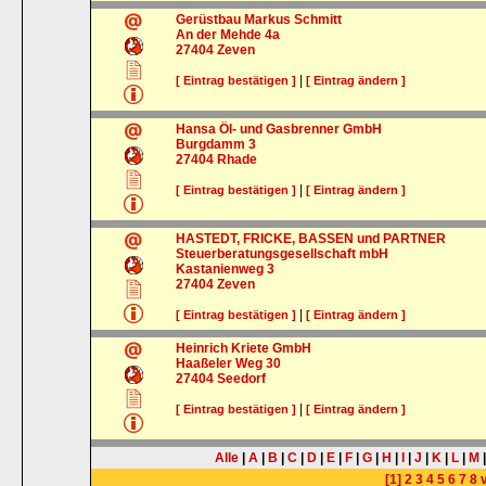
Gerüstbau Markus Schmitt
An der Mehde 4a
27404
Zeven
|
[ Eintrag bestätigen ]
[ Eintrag ändern ]
Hansa Öl- und Gasbrenner GmbH
Burgdamm 3
27404
Rhade
|
[ Eintrag bestätigen ]
[ Eintrag ändern ]
HASTEDT, FRICKE, BASSEN und PARTNER
Steuerberatungsgesellschaft mbH
Kastanienweg 3
27404
Zeven
|
[ Eintrag bestätigen ]
[ Eintrag ändern ]
Heinrich Kriete GmbH
Haaßeler Weg 30
27404
Seedorf
|
[ Eintrag bestätigen ]
[ Eintrag ändern ]
Alle
|
A
|
B
|
C
|
D
|
E
|
F
|
G
|
H
|
I
|
J
|
K
|
L
|
M
[1]
2
3
4
5
6
7
8
v