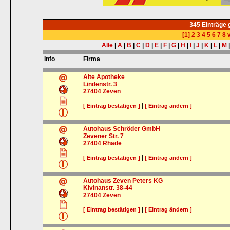
345 Einträge
[1]
2
3
4
5
6
7
8
v
Alle
|
A
|
B
|
C
|
D
|
E
|
F
|
G
|
H
|
I
|
J
|
K
|
L
|
M
Info
Firma
Alte Apotheke
Lindenstr. 3
27404
Zeven
|
[ Eintrag bestätigen ]
[ Eintrag ändern ]
Autohaus Schröder GmbH
Zevener Str. 7
27404
Rhade
|
[ Eintrag bestätigen ]
[ Eintrag ändern ]
Autohaus Zeven Peters KG
Kivinanstr. 38-44
27404
Zeven
|
[ Eintrag bestätigen ]
[ Eintrag ändern ]