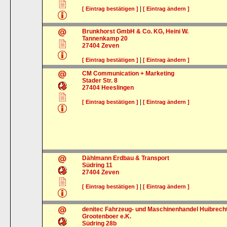
|
[ Eintrag bestätigen ]
[ Eintrag ändern ]
Brunkhorst GmbH & Co. KG, Heini W.
Tannenkamp 20
27404
Zeven
|
[ Eintrag bestätigen ]
[ Eintrag ändern ]
CM Communication + Marketing
Stader Str. 8
27404
Heeslingen
|
[ Eintrag bestätigen ]
[ Eintrag ändern ]
Dählmann Erdbau & Transport
Südring 11
27404
Zeven
|
[ Eintrag bestätigen ]
[ Eintrag ändern ]
denitec Fahrzeug- und Maschinenhandel Huibrech
Grootenboer e.K.
Südring 28b