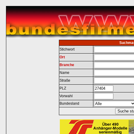
Suchma
Stichwort
Ort
Branche
Name
Straße
PLZ
Vorwahl
Bundesland