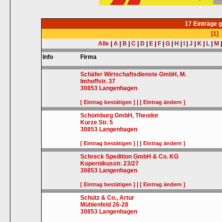
17 Einträge 
[1]
Alle
|
A
|
B
|
C
|
D
|
E
|
F
|
G
|
H
|
I
|
J
|
K
|
L
|
M
Info
Firma
Schäfer Wirtschaftsdienste GmbH, M.
Imhoffstr. 37
30853
Langenhagen
|
[ Eintrag bestätigen ]
[ Eintrag ändern ]
Schomburg GmbH, Theodor
Kurze Str. 5
30853
Langenhagen
|
[ Eintrag bestätigen ]
[ Eintrag ändern ]
Schreck Spedition GmbH & Co. KG
Kopernikusstr. 23/27
30853
Langenhagen
|
[ Eintrag bestätigen ]
[ Eintrag ändern ]
Schütz & Co., Artur
Mühlenfeld 26-28
30853
Langenhagen