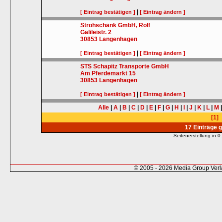
|
[ Eintrag bestätigen ]
[ Eintrag ändern ]
Strohschänk GmbH, Rolf
Galileistr. 2
30853
Langenhagen
|
[ Eintrag bestätigen ]
[ Eintrag ändern ]
STS Schapitz Transporte GmbH
Am Pferdemarkt 15
30853
Langenhagen
|
[ Eintrag bestätigen ]
[ Eintrag ändern ]
Alle
|
A
|
B
|
C
|
D
|
E
|
F
|
G
|
H
|
I
|
J
|
K
|
L
|
M
[1]
17 Einträge 
Seitenerstellung in
© 2005 - 2026 Media Group Ver