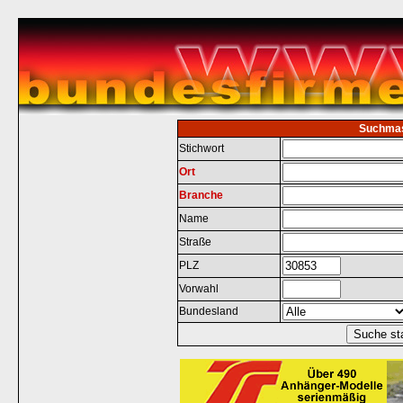
Suchma
Stichwort
Ort
Branche
Name
Straße
PLZ
Vorwahl
Bundesland