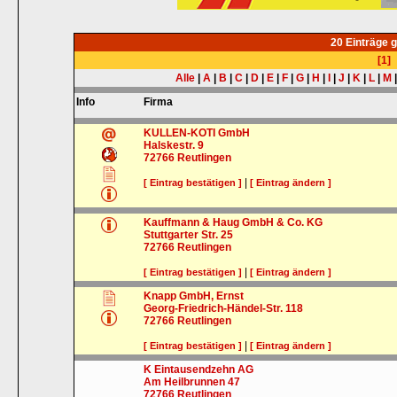
20 Einträge 
[1]
Alle
|
A
|
B
|
C
|
D
|
E
|
F
|
G
|
H
|
I
|
J
|
K
|
L
|
M
Info
Firma
KULLEN-KOTI GmbH
Halskestr. 9
72766
Reutlingen
|
[ Eintrag bestätigen ]
[ Eintrag ändern ]
Kauffmann & Haug GmbH & Co. KG
Stuttgarter Str. 25
72766
Reutlingen
|
[ Eintrag bestätigen ]
[ Eintrag ändern ]
Knapp GmbH, Ernst
Georg-Friedrich-Händel-Str. 118
72766
Reutlingen
|
[ Eintrag bestätigen ]
[ Eintrag ändern ]
K Eintausendzehn AG
Am Heilbrunnen 47
72766
Reutlingen