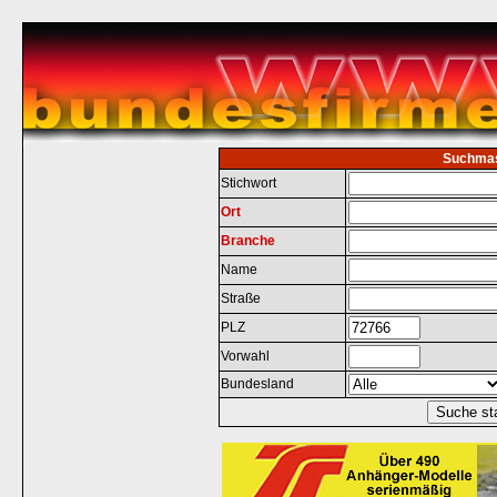
Suchma
Stichwort
Ort
Branche
Name
Straße
PLZ
Vorwahl
Bundesland