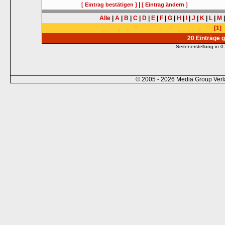
|
[ Eintrag bestätigen ]
[ Eintrag ändern ]
Alle
|
A
|
B
|
C
|
D
|
E
|
F
|
G
|
H
|
I
|
J
|
K
|
L
|
M
[1]
20 Einträge 
Seitenerstellung in
© 2005 - 2026 Media Group Ver