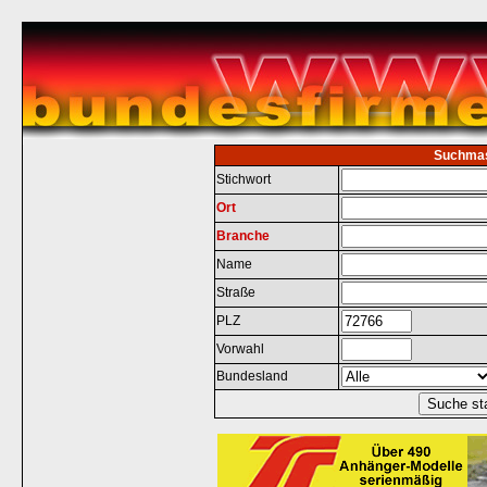
Suchma
Stichwort
Ort
Branche
Name
Straße
PLZ
Vorwahl
Bundesland