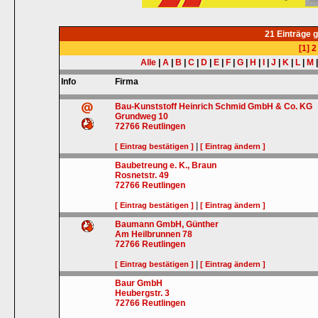
21 Einträge 
[1]
2
Alle
|
A
|
B
|
C
|
D
|
E
|
F
|
G
|
H
|
I
|
J
|
K
|
L
|
M
Info
Firma
Bau-Kunststoff Heinrich Schmid GmbH & Co. KG
Grundweg 10
72766
Reutlingen
|
[ Eintrag bestätigen ]
[ Eintrag ändern ]
Baubetreung e. K., Braun
Rosnetstr. 49
72766
Reutlingen
|
[ Eintrag bestätigen ]
[ Eintrag ändern ]
Baumann GmbH, Günther
Am Heilbrunnen 78
72766
Reutlingen
|
[ Eintrag bestätigen ]
[ Eintrag ändern ]
Baur GmbH
Heubergstr. 3
72766
Reutlingen