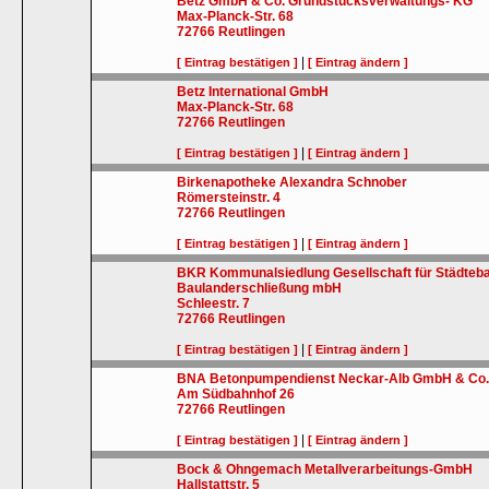
Betz GmbH & Co. Grundstücksverwaltungs- KG
Max-Planck-Str. 68
72766
Reutlingen
|
[ Eintrag bestätigen ]
[ Eintrag ändern ]
Betz International GmbH
Max-Planck-Str. 68
72766
Reutlingen
|
[ Eintrag bestätigen ]
[ Eintrag ändern ]
Birkenapotheke Alexandra Schnober
Römersteinstr. 4
72766
Reutlingen
|
[ Eintrag bestätigen ]
[ Eintrag ändern ]
BKR Kommunalsiedlung Gesellschaft für Städteb
Baulanderschließung mbH
Schleestr. 7
72766
Reutlingen
|
[ Eintrag bestätigen ]
[ Eintrag ändern ]
BNA Betonpumpendienst Neckar-Alb GmbH & Co
Am Südbahnhof 26
72766
Reutlingen
|
[ Eintrag bestätigen ]
[ Eintrag ändern ]
Bock & Ohngemach Metallverarbeitungs-GmbH
Hallstattstr. 5