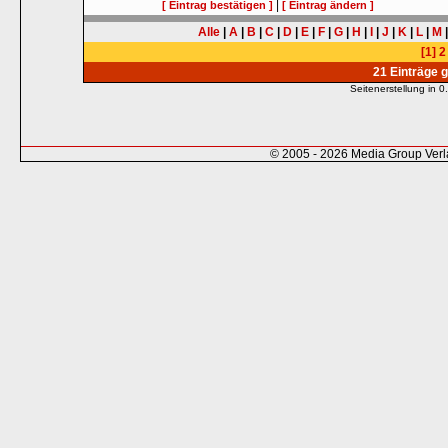
|
[ Eintrag bestätigen ]
[ Eintrag ändern ]
Alle
|
A
|
B
|
C
|
D
|
E
|
F
|
G
|
H
|
I
|
J
|
K
|
L
|
M
[1]
2
21 Einträge 
Seitenerstellung in
© 2005 - 2026 Media Group Ver