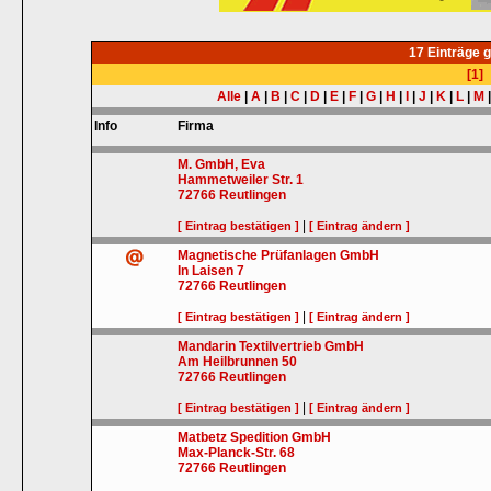
17 Einträge 
[1]
Alle
|
A
|
B
|
C
|
D
|
E
|
F
|
G
|
H
|
I
|
J
|
K
|
L
|
M
Info
Firma
M. GmbH, Eva
Hammetweiler Str. 1
72766
Reutlingen
|
[ Eintrag bestätigen ]
[ Eintrag ändern ]
Magnetische Prüfanlagen GmbH
In Laisen 7
72766
Reutlingen
|
[ Eintrag bestätigen ]
[ Eintrag ändern ]
Mandarin Textilvertrieb GmbH
Am Heilbrunnen 50
72766
Reutlingen
|
[ Eintrag bestätigen ]
[ Eintrag ändern ]
Matbetz Spedition GmbH
Max-Planck-Str. 68
72766
Reutlingen