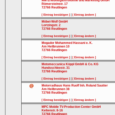
MM Erlebnisgastronomie und Marketing GmbH
Römersteinstr. 17
72766
Reutlingen
|
[ Eintrag bestätigen ]
[ Eintrag ändern ]
Möbel-Wolf GmbH
Lortzingstr. 2
72766
Reutlingen
|
[ Eintrag bestätigen ]
[ Eintrag ändern ]
Mogador Mohammed Hassani e. K.
Am Heilbrunnen 10
72766
Reutlingen
|
[ Eintrag bestätigen ]
[ Eintrag ändern ]
Motomeccanica Köppl GmbH & Co. KG
Hundsschleestr. 31
72766
Reutlingen
|
[ Eintrag bestätigen ]
[ Eintrag ändern ]
Motorradhaus Hans Ruoff Inh. Roland Sautter
Am Heilbrunnen 38
72766
Reutlingen
|
[ Eintrag bestätigen ]
[ Eintrag ändern ]
MPC Mobile TV-Production Center GmbH
Keltenstr. 8-16
72766
Reutlingen