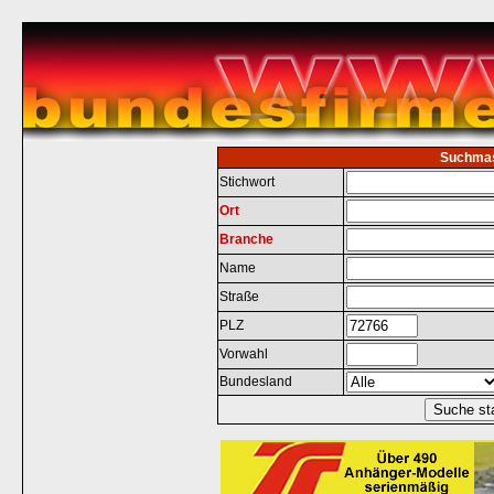
Suchma
Stichwort
Ort
Branche
Name
Straße
PLZ
Vorwahl
Bundesland