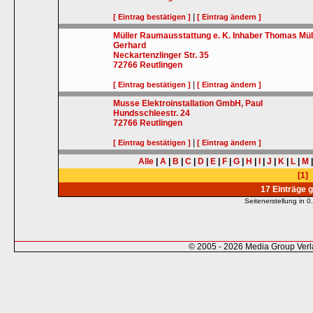
|
[ Eintrag bestätigen ]
[ Eintrag ändern ]
Müller Raumausstattung e. K. Inhaber Thomas Müll
Gerhard
Neckartenzlinger Str. 35
72766
Reutlingen
|
[ Eintrag bestätigen ]
[ Eintrag ändern ]
Musse Elektroinstallation GmbH, Paul
Hundsschleestr. 24
72766
Reutlingen
|
[ Eintrag bestätigen ]
[ Eintrag ändern ]
Alle
|
A
|
B
|
C
|
D
|
E
|
F
|
G
|
H
|
I
|
J
|
K
|
L
|
M
[1]
17 Einträge 
Seitenerstellung in
© 2005 - 2026 Media Group Ver