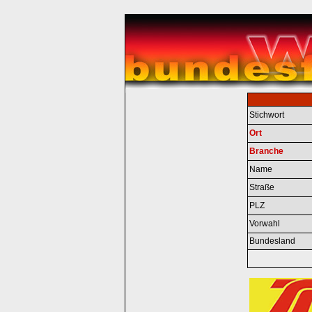
Stichwort
Ort
Branche
Name
Straße
PLZ
Vorwahl
Bundesland