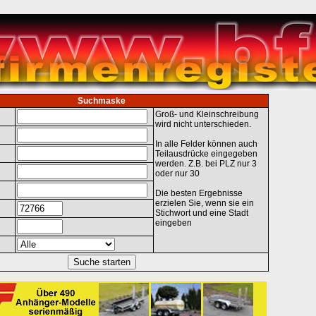
Suchmaske
Groß- und Kleinschreibung
wird nicht unterschieden.
In alle Felder können auch
Teilausdrücke eingegeben
werden. Z.B. bei PLZ nur 3
oder nur 30
Die besten Ergebnisse
erzielen Sie, wenn sie ein
Stichwort und eine Stadt
eingeben