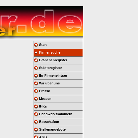
Start
Firmensuche
Branchenregister
Städteregister
Ihr Firmeneintrag
Wir über uns
Presse
Messen
IHKs
Handwerkskammern
Botschaften
Stellenangebote
AGB