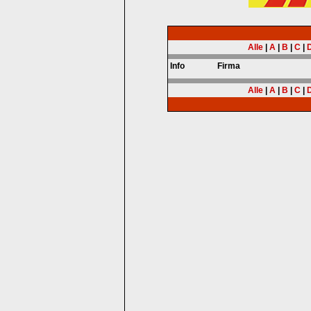
Alle
|
A
|
B
|
C
|
Info
Firma
Alle
|
A
|
B
|
C
|