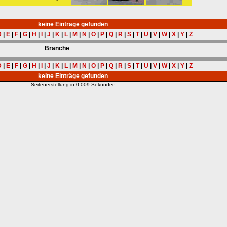
keine Einträge gefunden
D
|
E
|
F
|
G
|
H
|
I
|
J
|
K
|
L
|
M
|
N
|
O
|
P
|
Q
|
R
|
S
|
T
|
U
|
V
|
W
|
X
|
Y
|
Z
Branche
D
|
E
|
F
|
G
|
H
|
I
|
J
|
K
|
L
|
M
|
N
|
O
|
P
|
Q
|
R
|
S
|
T
|
U
|
V
|
W
|
X
|
Y
|
Z
keine Einträge gefunden
Seitenerstellung in 0.009 Sekunden