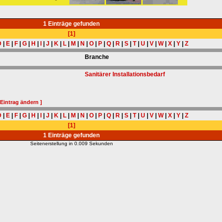
1 Einträge gefunden
[1]
D
|
E
|
F
|
G
|
H
|
I
|
J
|
K
|
L
|
M
|
N
|
O
|
P
|
Q
|
R
|
S
|
T
|
U
|
V
|
W
|
X
|
Y
|
Z
Branche
Sanitärer Installationsbedarf
 Eintrag ändern ]
D
|
E
|
F
|
G
|
H
|
I
|
J
|
K
|
L
|
M
|
N
|
O
|
P
|
Q
|
R
|
S
|
T
|
U
|
V
|
W
|
X
|
Y
|
Z
[1]
1 Einträge gefunden
Seitenerstellung in 0.009 Sekunden