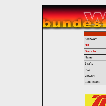
Stichwort
Ort
Branche
Name
Straße
PLZ
Vorwahl
Bundesland