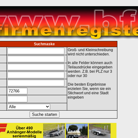
Suchmaske
Groß- und Kleinschreibung
wird nicht unterschieden.
In alle Felder können auch
Teilausdrücke eingegeben
werden. Z.B. bei PLZ nur 3
oder nur 30
Die besten Ergebnisse
erzielen Sie, wenn sie ein
Stichwort und eine Stadt
eingeben