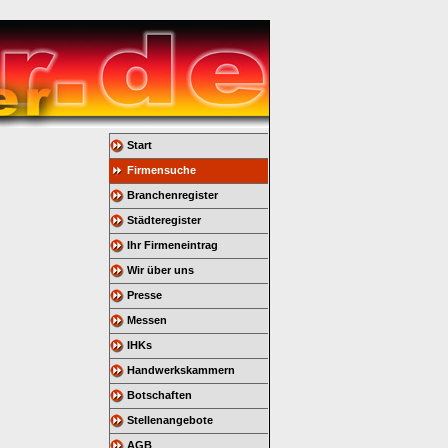
Start
Firmensuche
Branchenregister
Städteregister
Ihr Firmeneintrag
Wir über uns
Presse
Messen
IHKs
Handwerkskammern
Botschaften
Stellenangebote
AGB