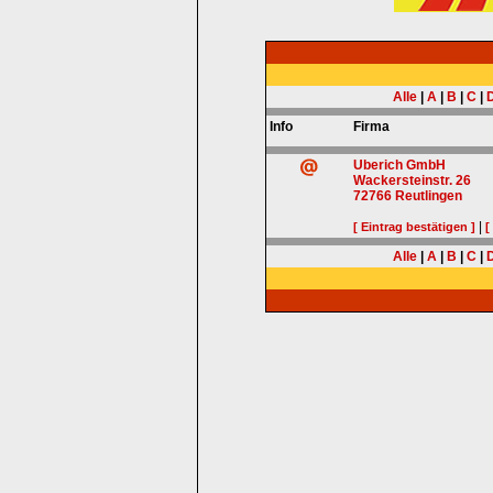
Alle
|
A
|
B
|
C
|
Info
Firma
Uberich GmbH
Wackersteinstr. 26
72766
Reutlingen
|
[ Eintrag bestätigen ]
[
Alle
|
A
|
B
|
C
|