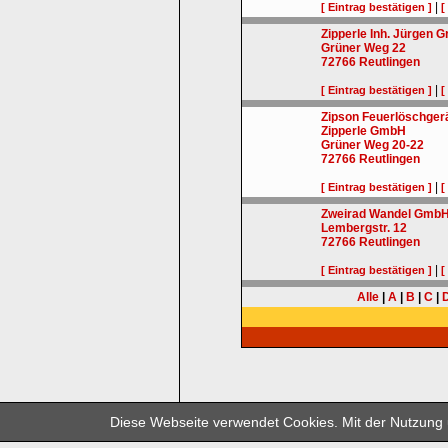
|
[ Eintrag bestätigen ]
[
Zipperle Inh. Jürgen 
Grüner Weg 22
72766
Reutlingen
|
[ Eintrag bestätigen ]
[
Zipson Feuerlöschgerä
Zipperle GmbH
Grüner Weg 20-22
72766
Reutlingen
|
[ Eintrag bestätigen ]
[
Zweirad Wandel Gmb
Lembergstr. 12
72766
Reutlingen
|
[ Eintrag bestätigen ]
[
Alle
|
A
|
B
|
C
|
© 2
Diese Webseite verwendet Cookies. Mit der Nutzung u