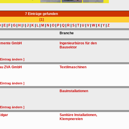
7 Einträge gefunden
[1]
D
|
E
|
F
|
G
|
H
|
I
|
J
|
K
|
L
|
M
|
N
|
O
|
P
|
Q
|
R
|
S
|
T
|
U
|
V
|
W
|
X
|
Y
|
Z
Branche
lemente GmbH
Ingenieurbüros für den
Bausektor
 Eintrag ändern ]
bau ZVA GmbH
Textilmaschinen
 Eintrag ändern ]
Bauinstallationen
 Eintrag ändern ]
dgar
Sanitäre Installationen,
Klempnereien