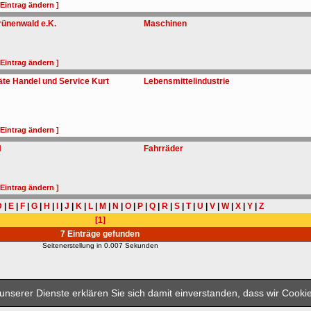
 Eintrag ändern ]
Grünenwald e.K.
Maschinen
 Eintrag ändern ]
te Handel und Service Kurt
Lebensmittelindustrie
 Eintrag ändern ]
H
Fahrräder
 Eintrag ändern ]
D
|
E
|
F
|
G
|
H
|
I
|
J
|
K
|
L
|
M
|
N
|
O
|
P
|
Q
|
R
|
S
|
T
|
U
|
V
|
W
|
X
|
Y
|
Z
[1]
7 Einträge gefunden
Seitenerstellung in 0.007 Sekunden
005 - 2026 Media Group Verlagsgruppe Industrie- und Handelsverlag GmbH & Co
nserer Dienste erklären Sie sich damit einverstanden, dass wir Cook