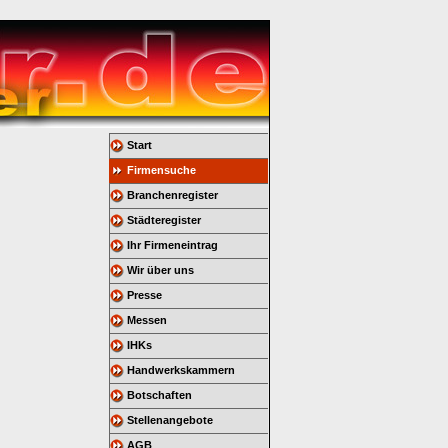
Start
Firmensuche
Branchenregister
Städteregister
Ihr Firmeneintrag
Wir über uns
Presse
Messen
IHKs
Handwerkskammern
Botschaften
Stellenangebote
AGB