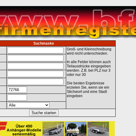
Suchmaske
Groß- und Kleinschreibung
wird nicht unterschieden.
In alle Felder können auch
Teilausdrücke eingegeben
werden. Z.B. bei PLZ nur 3
oder nur 30
Die besten Ergebnisse
erzielen Sie, wenn sie ein
Stichwort und eine Stadt
eingeben