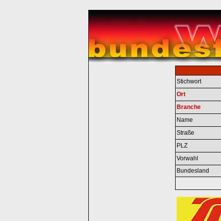
Stichwort
Ort
Branche
Name
Straße
PLZ
Vorwahl
Bundesland