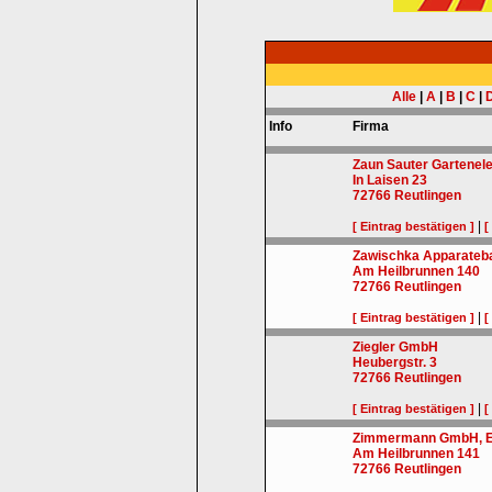
Alle
|
A
|
B
|
C
|
Info
Firma
Zaun Sauter Gartene
In Laisen 23
72766
Reutlingen
|
[ Eintrag bestätigen ]
[
Zawischka Apparate
Am Heilbrunnen 140
72766
Reutlingen
|
[ Eintrag bestätigen ]
[
Ziegler GmbH
Heubergstr. 3
72766
Reutlingen
|
[ Eintrag bestätigen ]
[
Zimmermann GmbH, E
Am Heilbrunnen 141
72766
Reutlingen