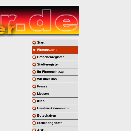
Start
Firmensuche
Branchenregister
Städteregister
Ihr Firmeneintrag
Wir über uns
Presse
Messen
IHKs
Handwerkskammern
Botschaften
Stellenangebote
AGB