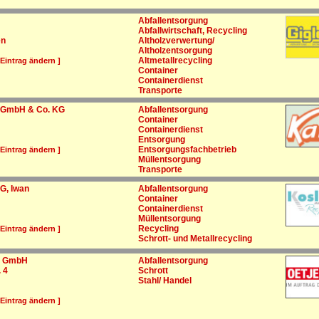
Abfallentsorgung
Abfallwirtschaft, Recycling
en
Altholzverwertung/
Altholzentsorgung
Altmetallrecycling
 Eintrag ändern ]
Container
Containerdienst
Transporte
g GmbH & Co. KG
Abfallentsorgung
Container
Containerdienst
Entsorgung
Entsorgungsfachbetrieb
 Eintrag ändern ]
Müllentsorgung
Transporte
G, Iwan
Abfallentsorgung
Container
Containerdienst
Müllentsorgung
Recycling
 Eintrag ändern ]
Schrott- und Metallrecycling
el GmbH
Abfallentsorgung
 4
Schrott
Stahl/ Handel
 Eintrag ändern ]