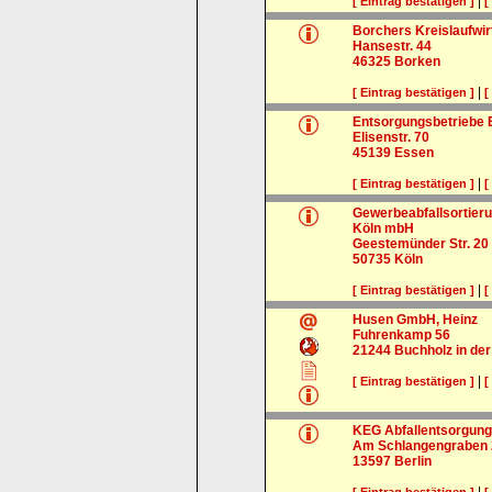
|
[ Eintrag bestätigen ]
[
Borchers Kreislaufwi
Hansestr. 44
46325
Borken
|
[ Eintrag bestätigen ]
[
Entsorgungsbetriebe
Elisenstr. 70
45139
Essen
|
[ Eintrag bestätigen ]
[
Gewerbeabfallsortieru
Köln mbH
Geestemünder Str. 20
50735
Köln
|
[ Eintrag bestätigen ]
[
Husen GmbH, Heinz
Fuhrenkamp 56
21244
Buchholz in de
|
[ Eintrag bestätigen ]
[
KEG Abfallentsorgung
Am Schlangengraben 
13597
Berlin