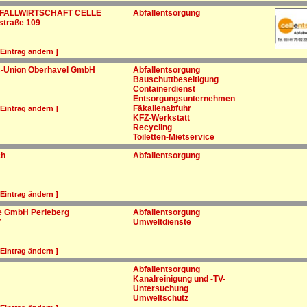
ALLWIRTSCHAFT CELLE
Abfallentsorgung
straße 109
 Eintrag ändern ]
s-Union Oberhavel GmbH
Abfallentsorgung
Bauschuttbeseitigung
Containerdienst
Entsorgungsunternehmen
Fäkalienabfuhr
 Eintrag ändern ]
KFZ-Werkstatt
Recycling
Toiletten-Mietservice
ch
Abfallentsorgung
 Eintrag ändern ]
e GmbH Perleberg
Abfallentsorgung
7
Umweltdienste
 Eintrag ändern ]
Abfallentsorgung
Kanalreinigung und -TV-
Untersuchung
Umweltschutz