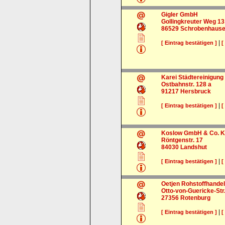
Gigler GmbH
Gollingkreuter Weg 13
86529
Schrobenhaus
|
[ Eintrag bestätigen ]
[
Karei Städtereinigun
Ostbahnstr. 128 a
91217
Hersbruck
|
[ Eintrag bestätigen ]
[
Koslow GmbH & Co. K
Röntgenstr. 17
84030
Landshut
|
[ Eintrag bestätigen ]
[
Oetjen Rohstoffhand
Otto-von-Guericke-Str.
27356
Rotenburg
|
[ Eintrag bestätigen ]
[