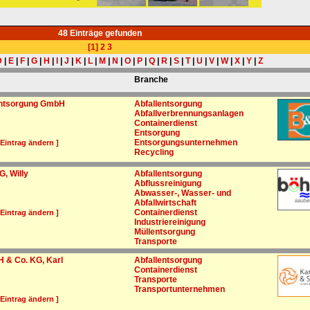
48 Einträge gefunden
[1]
2
3
D
|
E
|
F
|
G
|
H
|
I
|
J
|
K
|
L
|
M
|
N
|
O
|
P
|
Q
|
R
|
S
|
T
|
U
|
V
|
W
|
X
|
Y
|
Z
Branche
Entsorgung GmbH
Abfallentsorgung
Abfallverbrennungsanlagen
Containerdienst
Entsorgung
Entsorgungsunternehmen
 Eintrag ändern ]
Recycling
, Willy
Abfallentsorgung
Abflussreinigung
Abwasser-, Wasser- und
Abfallwirtschaft
Containerdienst
 Eintrag ändern ]
Industriereinigung
Müllentsorgung
Transporte
 & Co. KG, Karl
Abfallentsorgung
Containerdienst
Transporte
Transportunternehmen
 Eintrag ändern ]