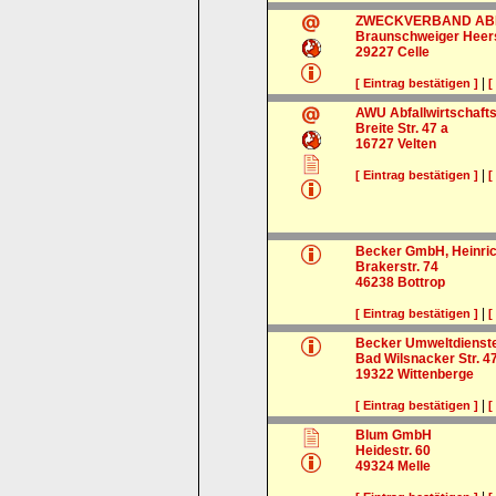
ZWECKVERBAND ABF
Braunschweiger Heer
29227
Celle
|
[ Eintrag bestätigen ]
[
AWU Abfallwirtschaft
Breite Str. 47 a
16727
Velten
|
[ Eintrag bestätigen ]
[
Becker GmbH, Heinri
Brakerstr. 74
46238
Bottrop
|
[ Eintrag bestätigen ]
[
Becker Umweltdienst
Bad Wilsnacker Str. 4
19322
Wittenberge
|
[ Eintrag bestätigen ]
[
Blum GmbH
Heidestr. 60
49324
Melle