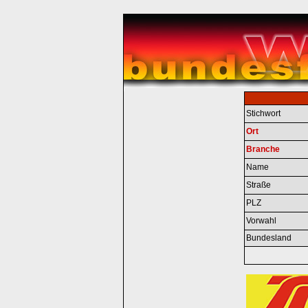
Stichwort
Ort
Branche
Name
Straße
PLZ
Vorwahl
Bundesland