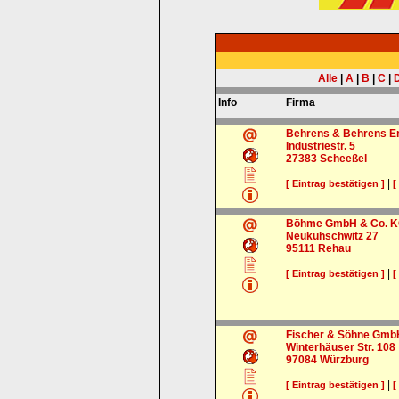
Alle
|
A
|
B
|
C
|
Info
Firma
Behrens & Behrens 
Industriestr. 5
27383
Scheeßel
|
[ Eintrag bestätigen ]
[
Böhme GmbH & Co. KG
Neukühschwitz 27
95111
Rehau
|
[ Eintrag bestätigen ]
[
Fischer & Söhne GmbH
Winterhäuser Str. 108
97084
Würzburg
|
[ Eintrag bestätigen ]
[