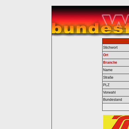
Stichwort
Ort
Branche
Name
Straße
PLZ
Vorwahl
Bundesland