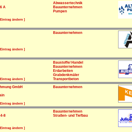
Abwassertechnik
6 A
Bauunternehmen
Pumpen
 Eintrag ändern ]
Bauunternehmen
 Eintrag ändern ]
Baustoffe/ Handel
Bauunternehmen
Erdarbeiten
Grabdenkmäler
Transportbeton
 Eintrag ändern ]
nehmung GmbH
Bauunternehmen
ain
 Eintrag ändern ]
Bauunternehmen
 4-8
Straßen- und Tiefbau
 Eintrag ändern ]