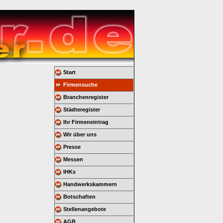
Start
Firmensuche
Branchenregister
Städteregister
Ihr Firmeneintrag
Wir über uns
Presse
Messen
IHKs
Handwerkskammern
Botschaften
Stellenangebote
AGB