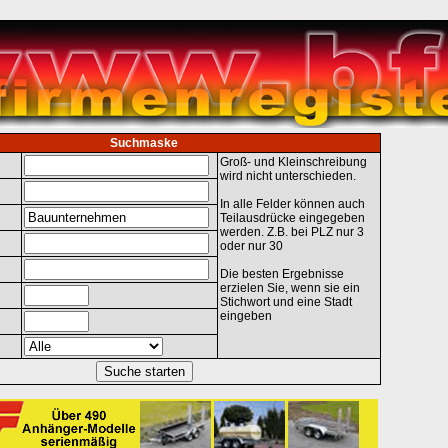
Suchmaske
Groß- und Kleinschreibung
wird nicht unterschieden.
In alle Felder können auch
Teilausdrücke eingegeben
werden. Z.B. bei PLZ nur 3
oder nur 30
Die besten Ergebnisse
erzielen Sie, wenn sie ein
Stichwort und eine Stadt
eingeben