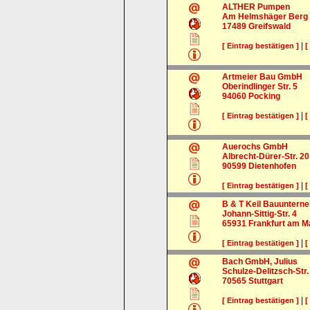
ALTHER Pumpen
Am Helmshäger Berg 
17489
Greifswald
|
[ Eintrag bestätigen ]
[
Artmeier Bau GmbH
Oberindlinger Str. 5
94060
Pocking
|
[ Eintrag bestätigen ]
[
Auerochs GmbH
Albrecht-Dürer-Str. 20
90599
Dietenhofen
|
[ Eintrag bestätigen ]
[
B & T Keil Bauunter
Johann-Sittig-Str. 4
65931
Frankfurt am M
|
[ Eintrag bestätigen ]
[
Bach GmbH, Julius
Schulze-Delitzsch-Str.
70565
Stuttgart
|
[ Eintrag bestätigen ]
[