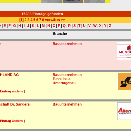
15283 Einträge gefunden
[1]
2
3
4
5
6
7
8
vorwärts >>
D
|
E
|
F
|
G
|
H
|
I
|
J
|
K
|
L
|
M
|
N
|
O
|
P
|
Q
|
R
|
S
|
T
|
U
|
V
|
W
|
X
|
Y
|
Z
Branche
m
Bauunternehmen
CHLAND AG
Bauunternehmen
Tunnelbau
Untertagebau
 Eintrag ändern ]
schaft Dr. Sanders
Bauunternehmen
 Eintrag ändern ]