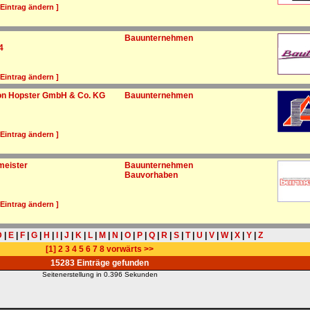
 Eintrag ändern ]
Bauunternehmen
4
 Eintrag ändern ]
n Hopster GmbH & Co. KG
Bauunternehmen
 Eintrag ändern ]
eister
Bauunternehmen
Bauvorhaben
 Eintrag ändern ]
D
|
E
|
F
|
G
|
H
|
I
|
J
|
K
|
L
|
M
|
N
|
O
|
P
|
Q
|
R
|
S
|
T
|
U
|
V
|
W
|
X
|
Y
|
Z
[1]
2
3
4
5
6
7
8
vorwärts >>
15283 Einträge gefunden
Seitenerstellung in 0.396 Sekunden