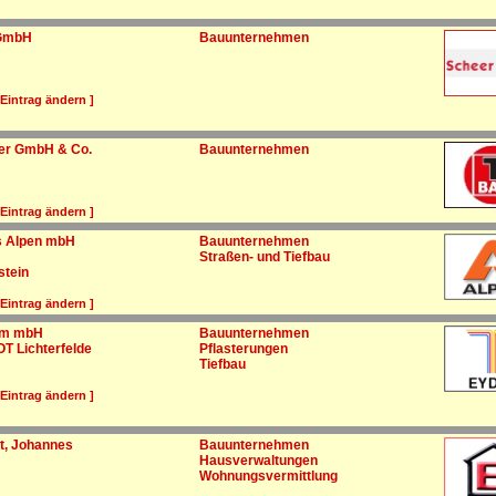
 GmbH
Bauunternehmen
 Eintrag ändern ]
er GmbH & Co.
Bauunternehmen
 Eintrag ändern ]
s Alpen mbH
Bauunternehmen
Straßen- und Tiefbau
stein
 Eintrag ändern ]
am mbH
Bauunternehmen
 OT Lichterfelde
Pflasterungen
Tiefbau
 Eintrag ändern ]
, Johannes
Bauunternehmen
Hausverwaltungen
Wohnungsvermittlung