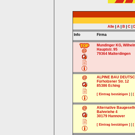
Alle
|
A
|
B
|
C
|
Info
Firma
Mundinger KG, Wilhel
Hauptstr. 95
79364
Malterdingen
ALPINE BAU DEUTS
Fürholzener Str. 12
85386
Eching
|
[ Eintrag bestätigen ]
[
Alternative Baugesell
Bahnriehe 4
30179
Hannover
|
[ Eintrag bestätigen ]
[