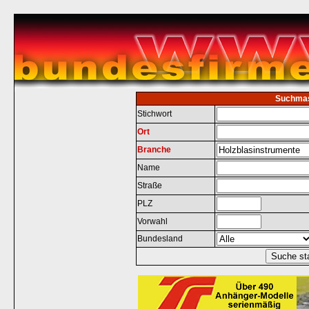
Suchma
Stichwort
Ort
Branche
Name
Straße
PLZ
Vorwahl
Bundesland