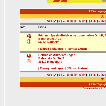
2 Einträge 
[1]
Alle
|
A
|
B
|
C
|
D
|
E
|
F
|
G
|
H
|
I
|
J
|
K
|
L
|
M
Info
Firma
Püchner Spezial-Holzblasinstrumentebau GmbH, 
Beethovenstr. 18
64569
Nauheim
|
[ Eintrag bestätigen ]
[ Eintrag ändern ]
Holzblasinstrumente Jäger
Bahrendorfer Str. 2
39112
Magdeburg
|
[ Eintrag bestätigen ]
[ Eintrag ändern ]
Alle
|
A
|
B
|
C
|
D
|
E
|
F
|
G
|
H
|
I
|
J
|
K
|
L
|
M
[1]
2 Einträge 
Seitenerstellung in