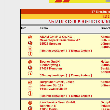
37 Einträge 
[1]
2
Alle
|
A
|
B
|
C
|
D
|
E
|
F
|
G
|
H
|
I
|
J
|
K
|
L
|
M
Info
Firma
Branc
ADAM GmbH & Co. KG
Klima
Gewerbepark Freienbrink A7
Luft- 
15528
Spreeau
Lüftu
Lüftun
|
[ Eintrag bestätigen ]
[ Eintrag ändern ]
Bogner GmbH
Heizun
Eichbergweg 1
Lüftu
87437
Kempten
Sanitä
Schw
|
[ Eintrag bestätigen ]
[ Eintrag ändern ]
Burghuber GmbH, Josef
Klimat
Ixheimer Str. 127
Lüftu
66482
Zweibrücken
|
[ Eintrag bestätigen ]
[ Eintrag ändern ]
Inno Service Team GmbH
Dampf
Bennostr. 6
Indust
13053
Berlin
Kessel