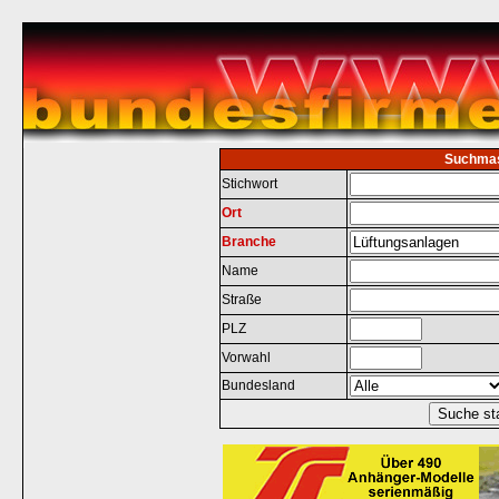
Suchma
Stichwort
Ort
Branche
Name
Straße
PLZ
Vorwahl
Bundesland