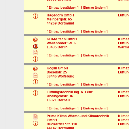
|
[ Eintrag bestätigen ]
[ Eintrag ändern ]
Hagedorn GmbH
Lüftu
Meinbergstr. 65
44269
Dortmund
|
[ Eintrag bestätigen ]
[ Eintrag ändern ]
KLIMA tech GmbH
Klima
Wallenroder Str. 6
Lüftu
13435
Berlin
Wärm
|
[ Eintrag bestätigen ]
[ Eintrag ändern ]
Koglin GmbH
Klimat
Dieselstr. 25
Lüftu
38446
Wolfsburg
|
[ Eintrag bestätigen ]
[ Eintrag ändern ]
Lüftungstechnik Ing. A. Lenz
Klimat
Rheingoldstr. 36
Lüftu
16321
Bernau
|
[ Eintrag bestätigen ]
[ Eintrag ändern ]
Prima Klima Wärme-und Klimatechnik
Klima
GmbH
Klimat
Huckarder Str. 110
Lüftu
44147
Dortmund