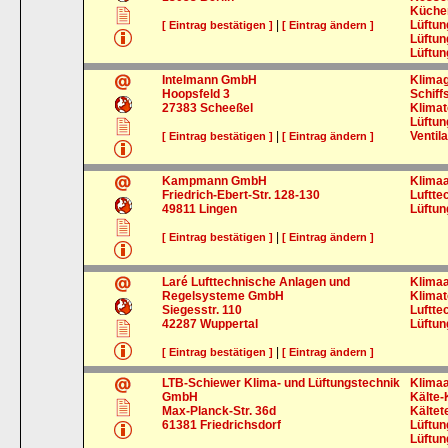
Küchen
|
Lüftu
[ Eintrag bestätigen ]
[ Eintrag ändern ]
Lüftu
Lüftun
Intelmann GmbH
Klimag
Hoopsfeld 3
Schiff
27383
Scheeßel
Klimat
Lüftu
|
Ventil
[ Eintrag bestätigen ]
[ Eintrag ändern ]
Kampmann GmbH
Klima
Friedrich-Ebert-Str. 128-130
Luftte
49811
Lingen
Lüftu
|
[ Eintrag bestätigen ]
[ Eintrag ändern ]
Laré Lufttechnische Anlagen und
Klima
Regelsysteme GmbH
Klimat
Siegesstr. 110
Luftte
42287
Wuppertal
Lüftu
|
[ Eintrag bestätigen ]
[ Eintrag ändern ]
LTB-Schiewer Klima- und Lüftungstechnik
Klima
GmbH
Kälte-
Max-Planck-Str. 36d
Kältet
61381
Friedrichsdorf
Lüftu
Lüftu