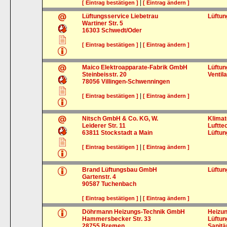
|
[ Eintrag bestätigen ]
[ Eintrag ändern ]
Lüftungsservice Liebetrau
Lüftu
Wartiner Str. 5
16303
Schwedt/Oder
|
[ Eintrag bestätigen ]
[ Eintrag ändern ]
Maico Elektroapparate-Fabrik GmbH
Lüftu
Steinbeisstr. 20
Ventil
78056
Villingen-Schwenningen
|
[ Eintrag bestätigen ]
[ Eintrag ändern ]
Nitsch GmbH & Co. KG, W.
Klimat
Leiderer Str. 11
Luftte
63811
Stockstadt a Main
Lüftu
|
[ Eintrag bestätigen ]
[ Eintrag ändern ]
Brand Lüftungsbau GmbH
Lüftu
Gartenstr. 4
90587
Tuchenbach
|
[ Eintrag bestätigen ]
[ Eintrag ändern ]
Döhrmann Heizungs-Technik GmbH
Heizun
Hammersbecker Str. 33
Lüftu
28755
Bremen
Sanitä