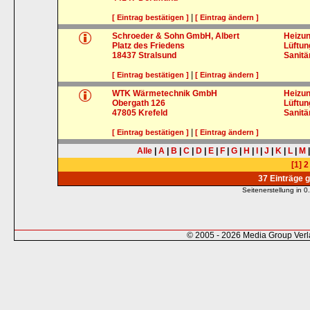
|
[ Eintrag bestätigen ]
[ Eintrag ändern ]
Schroeder & Sohn GmbH, Albert
Heizun
Platz des Friedens
Lüftu
18437
Stralsund
Sanitä
|
[ Eintrag bestätigen ]
[ Eintrag ändern ]
WTK Wärmetechnik GmbH
Heizun
Obergath 126
Lüftu
47805
Krefeld
Sanitä
|
[ Eintrag bestätigen ]
[ Eintrag ändern ]
Alle
|
A
|
B
|
C
|
D
|
E
|
F
|
G
|
H
|
I
|
J
|
K
|
L
|
M
[1]
2
37 Einträge 
Seitenerstellung in
© 2005 - 2026 Media Group Ver