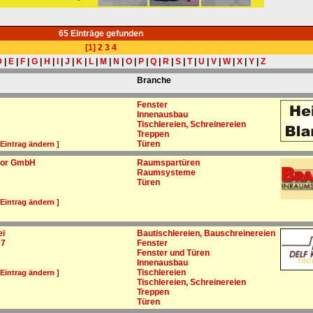
65 Einträge gefunden
[1]
2
3
4
D
|
E
|
F
|
G
|
H
|
I
|
J
|
K
|
L
|
M
|
N
|
O
|
P
|
Q
|
R
|
S
|
T
|
U
|
V
|
W
|
X
|
Y
|
Z
Branche
Fenster
Innenausbau
Tischlereien, Schreinereien
Treppen
Türen
 Eintrag ändern ]
tor GmbH
Raumspartüren
Raumsysteme
Türen
 Eintrag ändern ]
ei
Bautischlereien, Bauschreinereien
 7
Fenster
Fenster und Türen
Innenausbau
Tischlereien
 Eintrag ändern ]
Tischlereien, Schreinereien
Treppen
Türen