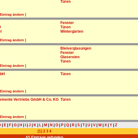
Türen
 Eintrag ändern ]
Fenster
0
Türen
l
Wintergärten
 Eintrag ändern ]
Bleiverglasungen
Fenster
Glasereien
Türen
 Eintrag ändern ]
mbH
Türen
 Eintrag ändern ]
emente Vertriebs GmbH & Co. KG
Türen
 Eintrag ändern ]
D
|
E
|
F
|
G
|
H
|
I
|
J
|
K
|
L
|
M
|
N
|
O
|
P
|
Q
|
R
|
S
|
T
|
U
|
V
|
W
|
X
|
Y
|
Z
[1]
2
3
4
65 Einträge gefunden