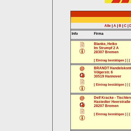
Alle
|
A
|
B
|
C
|
Info
Firma
Blanke, Heiko
Im Strumpf 2 A
28307
Bremen
|
[ Eintrag bestätigen ]
[
BRANDT Handelskon
Völgerstr. 6
30519
Hannover
|
[ Eintrag bestätigen ]
[
Delf Kracke - Tischler
Hastedter Heerstraße
28207
Bremen
|
[ Eintrag bestätigen ]
[