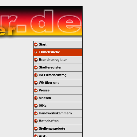
Start
Firmensuche
Branchenregister
Städteregister
Ihr Firmeneintrag
Wir über uns
Presse
Messen
IHKs
Handwerkskammern
Botschaften
Stellenangebote
AGB