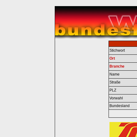
Stichwort
Ort
Branche
Name
Straße
PLZ
Vorwahl
Bundesland