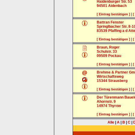
Haidenburger Str. 53
94501
Aidenbach
|
[ Eintrag bestätigen ]
[
Battran Fenster
Springlbacher Str. 8-1
83539
Pfaffing a d Atte
|
[ Eintrag bestätigen ]
[
Braun, Roger
Schulstr. 33
09509
Pockau
|
[ Eintrag bestätigen ]
[
Brehme & Partner G
Wirtschaftsweg
15344
Strausberg
|
[ Eintrag bestätigen ]
[
Der Türenmann Bauel
Ahornstr. 9
14974
Thyrow
|
[ Eintrag bestätigen ]
[
Alle
|
A
|
B
|
C
|