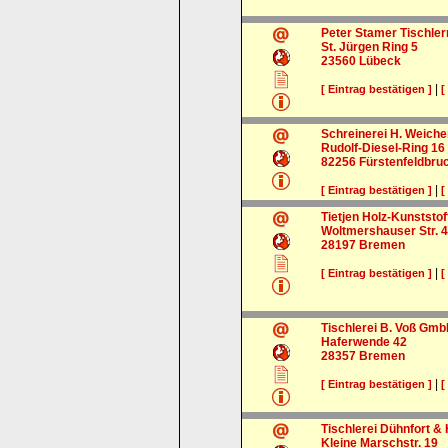
Peter Stamer Tischler
St. Jürgen Ring 5
23560
Lübeck
|
[ Eintrag bestätigen ]
[
Schreinerei H. Weich
Rudolf-Diesel-Ring 16
82256
Fürstenfeldbru
|
[ Eintrag bestätigen ]
[
Tietjen Holz-Kunststo
Woltmershauser Str. 4
28197
Bremen
|
[ Eintrag bestätigen ]
[
Tischlerei B. Voß Gm
Haferwende 42
28357
Bremen
|
[ Eintrag bestätigen ]
[
Tischlerei Dühnfort 
Kleine Marschstr. 19