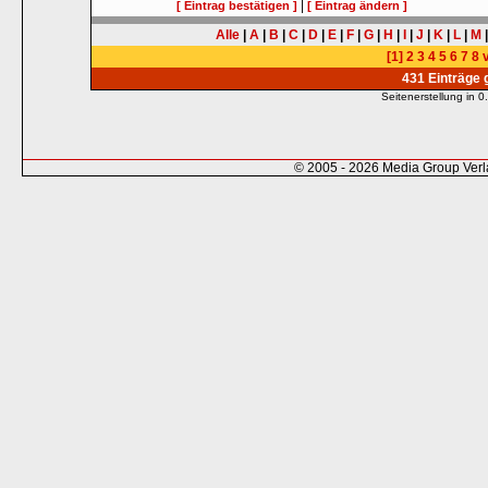
|
[ Eintrag bestätigen ]
[ Eintrag ändern ]
Alle
|
A
|
B
|
C
|
D
|
E
|
F
|
G
|
H
|
I
|
J
|
K
|
L
|
M
[1]
2
3
4
5
6
7
8
v
431 Einträge
Seitenerstellung in
© 2005 - 2026 Media Group Ver