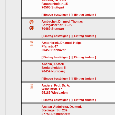
Altvater, Dr. Paul
Fasanenhofstr. 15
70565
Stuttgart
|
[ Eintrag bestätigen ]
[ Eintrag ändern ]
Ambacher, Dr. med. Thomas
Stuttgarter Str. 33-35
70469
Stuttgart
|
[ Eintrag bestätigen ]
[ Eintrag ändern ]
Amtenbrink, Dr. med. Helge
Pfarrstr. 47
30459
Hannover
|
[ Eintrag bestätigen ]
[ Eintrag ändern ]
Ananin, Anatoli
Breitscheidstr. 5
90459
Nürnberg
|
[ Eintrag bestätigen ]
[ Eintrag ändern ]
Anders; Prof. Dr. A.
Wilhelmstr. 17
65185
Wiesbaden
|
[ Eintrag bestätigen ]
[ Eintrag ändern ]
Anssar Abdolreza, Dr. med.
Stedinger Str. 239
27753
Delmenhorst