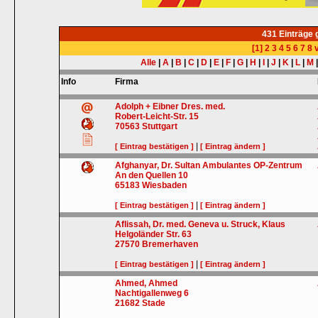
431 Einträge
[1]
2
3
4
5
6
7
8
v
Alle
|
A
|
B
|
C
|
D
|
E
|
F
|
G
|
H
|
I
|
J
|
K
|
L
|
M
Info
Firma
Adolph + Eibner Dres. med.
Robert-Leicht-Str. 15
70563
Stuttgart
|
[ Eintrag bestätigen ]
[ Eintrag ändern ]
Afghanyar, Dr. Sultan Ambulantes OP-Zentrum
An den Quellen 10
65183
Wiesbaden
|
[ Eintrag bestätigen ]
[ Eintrag ändern ]
Aflissah, Dr. med. Geneva u. Struck, Klaus
Helgoländer Str. 63
27570
Bremerhaven
|
[ Eintrag bestätigen ]
[ Eintrag ändern ]
Ahmed, Ahmed
Nachtigallenweg 6
21682
Stade