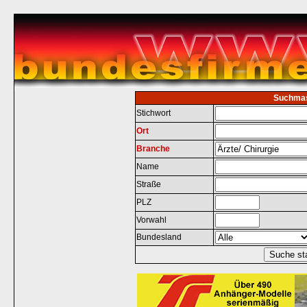
Suchma
Stichwort
Ort
Branche
Name
Straße
PLZ
Vorwahl
Bundesland