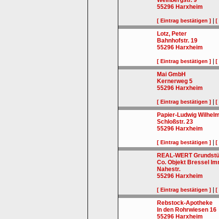
Weinbergstr. 9
55296
Harxheim
|
[ Eintrag bestätigen ]
[
Lotz, Peter
Bahnhofstr. 19
55296
Harxheim
|
[ Eintrag bestätigen ]
[
Mai GmbH
Kernerweg 5
55296
Harxheim
|
[ Eintrag bestätigen ]
[
Papier-Ludwig Wilhelm
Schloßstr. 23
55296
Harxheim
|
[ Eintrag bestätigen ]
[
REAL-WERT Grundstüc
Co. Objekt Bressel I
Nahestr.
55296
Harxheim
|
[ Eintrag bestätigen ]
[
Rebstock-Apotheke
In den Rohrwiesen 16
55296
Harxheim