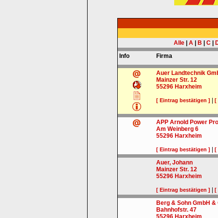
Alle
|
A
|
B
|
C
|
Info
Firma
Auer Landtechnik Gm
Mainzer Str. 12
55296
Harxheim
|
[ Eintrag bestätigen ]
[
APP Arnold Power Pr
Am Weinberg 6
55296
Harxheim
|
[ Eintrag bestätigen ]
[
Auer, Johann
Mainzer Str. 12
55296
Harxheim
|
[ Eintrag bestätigen ]
[
Berg & Sohn GmbH & C
Bahnhofstr. 47
55296
Harxheim