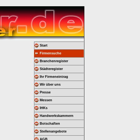
Start
Firmensuche
Branchenregister
Städteregister
Ihr Firmeneintrag
Wir über uns
Presse
Messen
IHKs
Handwerkskammern
Botschaften
Stellenangebote
AGB