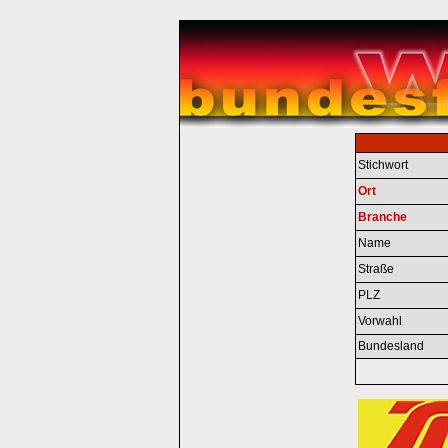
Stichwort
Ort
Branche
Name
Straße
PLZ
Vorwahl
Bundesland