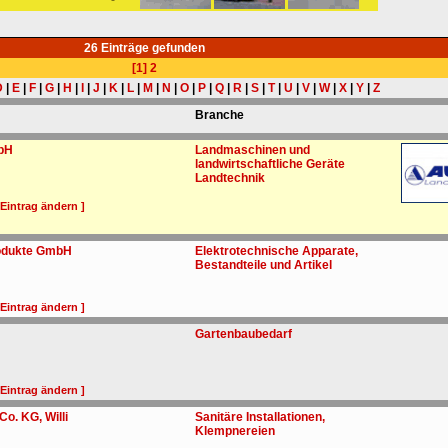
26 Einträge gefunden
[1]
2
D
|
E
|
F
|
G
|
H
|
I
|
J
|
K
|
L
|
M
|
N
|
O
|
P
|
Q
|
R
|
S
|
T
|
U
|
V
|
W
|
X
|
Y
|
Z
Branche
bH
Landmaschinen und
landwirtschaftliche Geräte
Landtechnik
 Eintrag ändern ]
odukte GmbH
Elektrotechnische Apparate,
Bestandteile und Artikel
 Eintrag ändern ]
Gartenbaubedarf
 Eintrag ändern ]
o. KG, Willi
Sanitäre Installationen,
Klempnereien