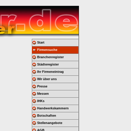
Start
Firmensuche
Branchenregister
Städteregister
Ihr Firmeneintrag
Wir über uns
Presse
Messen
IHKs
Handwerkskammern
Botschaften
Stellenangebote
AGB