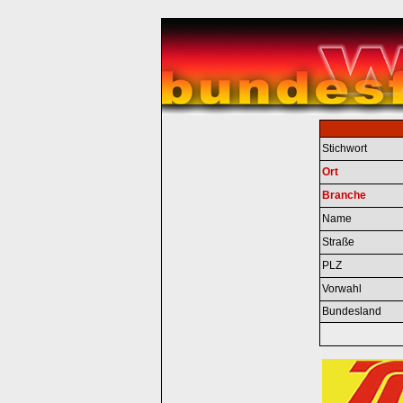
Stichwort
Ort
Branche
Name
Straße
PLZ
Vorwahl
Bundesland