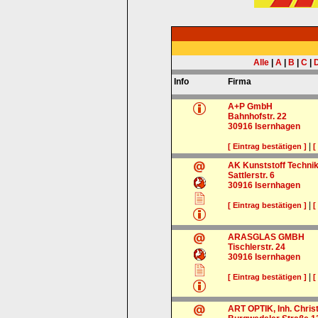
Alle
|
A
|
B
|
C
|
Info
Firma
A+P GmbH
Bahnhofstr. 22
30916
Isernhagen
|
[ Eintrag bestätigen ]
[
AK Kunststoff Techn
Sattlerstr. 6
30916
Isernhagen
|
[ Eintrag bestätigen ]
[
ARASGLAS GMBH
Tischlerstr. 24
30916
Isernhagen
|
[ Eintrag bestätigen ]
[
ART OPTIK, Inh. Chris