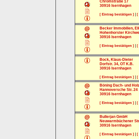
Chromstraße 17
30916
Isernhagen
|
[ Eintrag bestätigen ]
[
Becker Immobilien, El
Hohenhorster Kirchw
30916
Isernhagen
|
[ Eintrag bestätigen ]
[
Bock, Klaus-Dieter
Dorfstr. 34, OT K.B.
30916
Isernhagen
|
[ Eintrag bestätigen ]
[
Böning Dach- und Hol
Hannoversche Str. 24
30916
Isernhagen
|
[ Eintrag bestätigen ]
[
Bullerjan GmbH
Neuwarmbüchener Str
30916
Isernhagen
|
[ Eintrag bestätigen ]
[