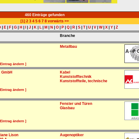
460 Einträge gefunden
[1]
2
3
4
5
6
7
8
vorwärts >>
D
|
E
|
F
|
G
|
H
|
I
|
J
|
K
|
L
|
M
|
N
|
O
|
P
|
Q
|
R
|
S
|
T
|
U
|
V
|
W
|
X
|
Y
|
Z
Branche
Metallbau
 Eintrag ändern ]
ik GmbH
Kabel
Kunststofftechnik
Kunststoffteile, technische
 Eintrag ändern ]
Fenster und Türen
Glasbau
 Eintrag ändern ]
tiane Lison
Augenoptiker