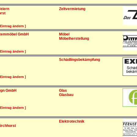
Feiern
Zeltvermietung
rst
 Eintrag ändern ]
ystemmöbel GmbH
Möbel
Möbelherstellung
 Eintrag ändern ]
Schädlingsbekämpfung
 Eintrag ändern ]
sign GmbH
Glas
Glasbau
 Eintrag ändern ]
Elektrotechnik
Kirchhorst