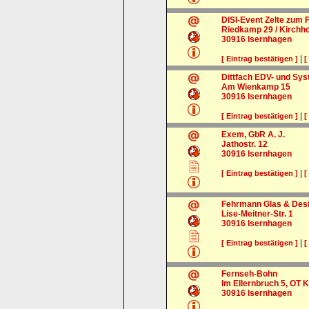
DISI-Event Zelte zum 
Riedkamp 29 / Kirchho
30916
Isernhagen
|
[ Eintrag bestätigen ]
[
Dittfach EDV- und S
Am Wienkamp 15
30916
Isernhagen
|
[ Eintrag bestätigen ]
[
Exem, GbR A. J.
Jathostr. 12
30916
Isernhagen
|
[ Eintrag bestätigen ]
[
Fehrmann Glas & De
Lise-Meitner-Str. 1
30916
Isernhagen
|
[ Eintrag bestätigen ]
[
Fernseh-Bohn
Im Ellernbruch 5, OT 
30916
Isernhagen