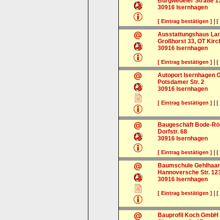
Burgwedeler Straße 1
30916
Isernhagen
|
[ Eintrag bestätigen ]
[
Ausstattungshaus La
Großhorst 33, OT Kirc
30916
Isernhagen
|
[ Eintrag bestätigen ]
[
Autoport Isernhagen
Potsdamer Str. 2
30916
Isernhagen
|
[ Eintrag bestätigen ]
[
Baugeschäft Bode-Rö
Dorfstr. 68
30916
Isernhagen
|
[ Eintrag bestätigen ]
[
Baumschule Gehlhaar
Hannoversche Str. 12
30916
Isernhagen
|
[ Eintrag bestätigen ]
[
Bauprofil Koch GmbH