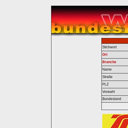
Stichwort
Ort
Branche
Name
Straße
PLZ
Vorwahl
Bundesland