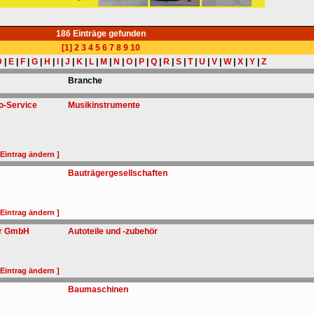
186 Einträge gefunden
[1]
2
3
4
5
6
7
8
9
10
D
|
E
|
F
|
G
|
H
|
I
|
J
|
K
|
L
|
M
|
N
|
O
|
P
|
Q
|
R
|
S
|
T
|
U
|
V
|
W
|
X
|
Y
|
Z
Branche
o-Service
Musikinstrumente
 Eintrag ändern ]
Bauträgergesellschaften
 Eintrag ändern ]
er GmbH
Autoteile und -zubehör
 Eintrag ändern ]
Baumaschinen