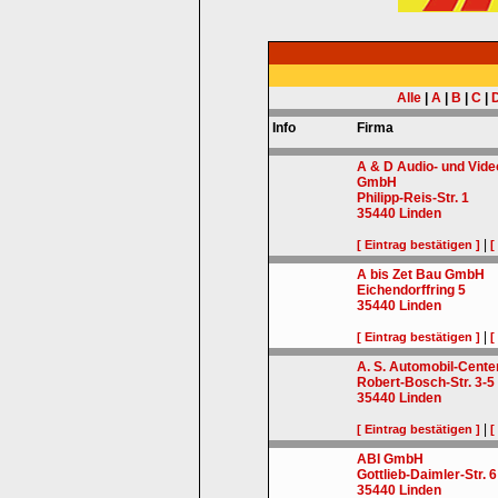
Alle
|
A
|
B
|
C
|
Info
Firma
A & D Audio- und Vide
GmbH
Philipp-Reis-Str. 1
35440
Linden
|
[ Eintrag bestätigen ]
[
A bis Zet Bau GmbH
Eichendorffring 5
35440
Linden
|
[ Eintrag bestätigen ]
[
A. S. Automobil-Cent
Robert-Bosch-Str. 3-5
35440
Linden
|
[ Eintrag bestätigen ]
[
ABI GmbH
Gottlieb-Daimler-Str. 6
35440
Linden