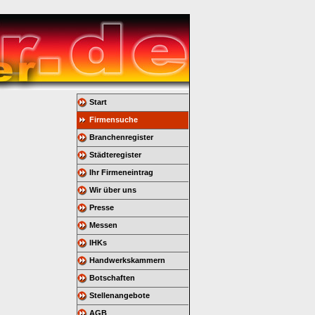
Start
Firmensuche
Branchenregister
Städteregister
Ihr Firmeneintrag
Wir über uns
Presse
Messen
IHKs
Handwerkskammern
Botschaften
Stellenangebote
AGB