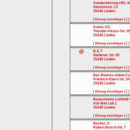
Autolackierung HEL
Siemensstr. 13
35440
Linden
|
[ Eintrag bestätigen ]
[
Avitos AG
Theodor-Heuss-Str. 1
35440
Linden
|
[ Eintrag bestätigen ]
[
B & T
Gießener Str. 95
35440
Linden
|
[ Eintrag bestätigen ]
[
Bac Blumen-Abhol-C
Friedrich-Ebert-Str. 50
35440
Linden
|
[ Eintrag bestätigen ]
[
Bausysteme Lehfeld
Auf dem Luh 1
35440
Linden
|
[ Eintrag bestätigen ]
[
Becker, U.
Robert-Bosch-Str. 7