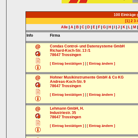
100 Einträge
[1]
2
3
Alle
|
A
|
B
|
C
|
D
|
E
|
F
|
G
|
H
|
I
|
J
|
K
|
L
|
M
Info
Firma
Condas Control- und Datensysteme GmbH
Richard-Koch-Str. 13 /1
78647
Trossingen
|
[ Eintrag bestätigen ]
[ Eintrag ändern ]
Hohner Musikinstrumente GmbH & Co KG
Andreas-Koch-Str. 9
78647
Trossingen
|
[ Eintrag bestätigen ]
[ Eintrag ändern ]
Lehmann GmbH, H.
Industriestr. 35
78647
Trossingen
|
[ Eintrag bestätigen ]
[ Eintrag ändern ]