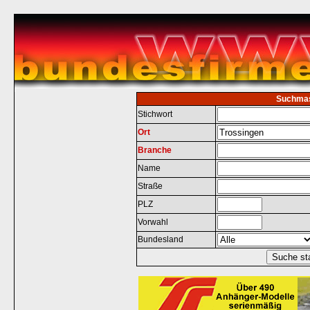
Suchma
Stichwort
Ort
Branche
Name
Straße
PLZ
Vorwahl
Bundesland