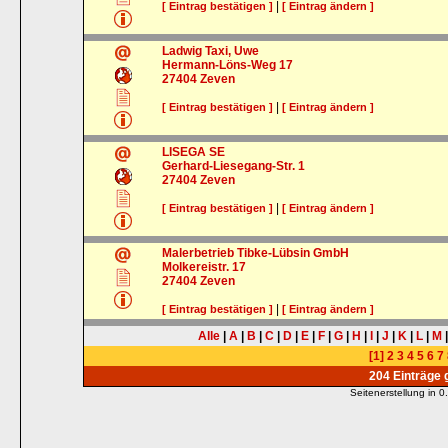
|
[ Eintrag bestätigen ]
[ Eintrag ändern ]
Ladwig Taxi, Uwe
Hermann-Löns-Weg 17
27404
Zeven
|
[ Eintrag bestätigen ]
[ Eintrag ändern ]
LISEGA SE
Gerhard-Liesegang-Str. 1
27404
Zeven
|
[ Eintrag bestätigen ]
[ Eintrag ändern ]
Malerbetrieb Tibke-Lübsin GmbH
Molkereistr. 17
27404
Zeven
|
[ Eintrag bestätigen ]
[ Eintrag ändern ]
Alle
|
A
|
B
|
C
|
D
|
E
|
F
|
G
|
H
|
I
|
J
|
K
|
L
|
M
[1]
2
3
4
5
6
7
204 Einträge
Seitenerstellung in