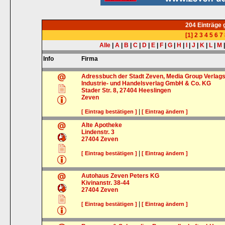
204 Einträge
[1]
2
3
4
5
6
7
Alle
|
A
|
B
|
C
|
D
|
E
|
F
|
G
|
H
|
I
|
J
|
K
|
L
|
M
Info
Firma
Adressbuch der Stadt Zeven, Media Group Verlag
Industrie- und Handelsverlag GmbH & Co. KG
Stader Str. 8, 27404 Heeslingen
Zeven
|
[ Eintrag bestätigen ]
[ Eintrag ändern ]
Alte Apotheke
Lindenstr. 3
27404
Zeven
|
[ Eintrag bestätigen ]
[ Eintrag ändern ]
Autohaus Zeven Peters KG
Kivinanstr. 38-44
27404
Zeven
|
[ Eintrag bestätigen ]
[ Eintrag ändern ]