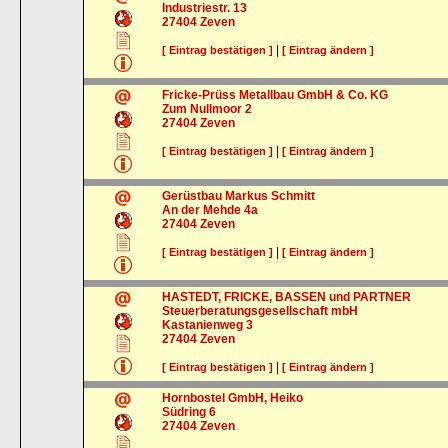
Industriestr. 13
27404
Zeven
|
[ Eintrag bestätigen ]
[ Eintrag ändern ]
Fricke-Prüss Metallbau GmbH & Co. KG
Zum Nullmoor 2
27404
Zeven
|
[ Eintrag bestätigen ]
[ Eintrag ändern ]
Gerüstbau Markus Schmitt
An der Mehde 4a
27404
Zeven
|
[ Eintrag bestätigen ]
[ Eintrag ändern ]
HASTEDT, FRICKE, BASSEN und PARTNER
Steuerberatungsgesellschaft mbH
Kastanienweg 3
27404
Zeven
|
[ Eintrag bestätigen ]
[ Eintrag ändern ]
Hornbostel GmbH, Heiko
Südring 6
27404
Zeven