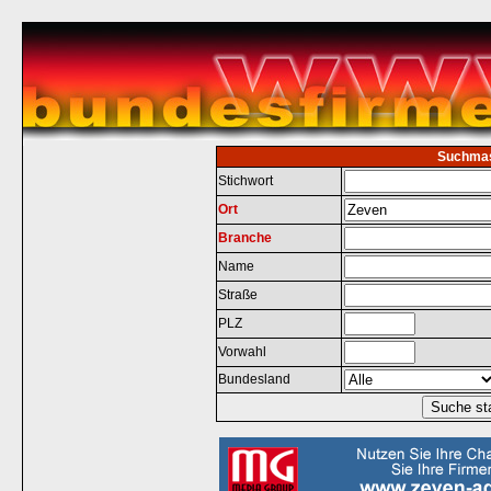
Suchma
Stichwort
Ort
Branche
Name
Straße
PLZ
Vorwahl
Bundesland