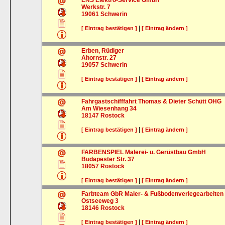
ENS Elektro-Service GmbH
Werkstr. 7
19061
Schwerin
|
[ Eintrag bestätigen ]
[ Eintrag ändern ]
Erben, Rüdiger
Ahornstr. 27
19057
Schwerin
|
[ Eintrag bestätigen ]
[ Eintrag ändern ]
Fahrgastschifffahrt Thomas & Dieter Schütt OHG
Am Wiesenhang 34
18147
Rostock
|
[ Eintrag bestätigen ]
[ Eintrag ändern ]
FARBENSPIEL Malerei- u. Gerüstbau GmbH
Budapester Str. 37
18057
Rostock
|
[ Eintrag bestätigen ]
[ Eintrag ändern ]
Farbteam GbR Maler- & Fußbodenverlegearbeiten
Ostseeweg 3
18146
Rostock
|
[ Eintrag bestätigen ]
[ Eintrag ändern ]