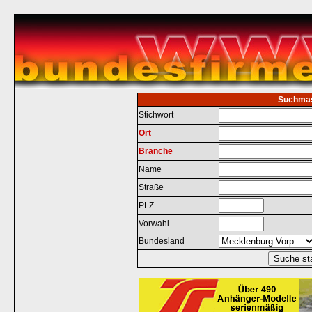
Suchma
Stichwort
Ort
Branche
Name
Straße
PLZ
Vorwahl
Bundesland