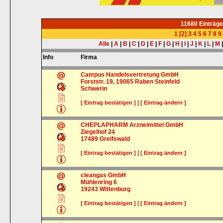
11680 Einträg
1
[2]
3
4
5
6
7
8
9
Alle
|
A
|
B
|
C
|
D
|
E
|
F
|
G
|
H
|
I
|
J
|
K
|
L
|
M
Info
Firma
Campus Handelsvertretung GmbH
Forststr. 19, 19065 Raben Steinfeld
Schwerin
|
[ Eintrag bestätigen ]
[ Eintrag ändern ]
CHEPLAPHARM Arzneimittel GmbH
Ziegelhof 24
17489
Greifswald
|
[ Eintrag bestätigen ]
[ Eintrag ändern ]
cleangas GmbH
Mühlenring 6
19243
Wittenburg
|
[ Eintrag bestätigen ]
[ Eintrag ändern ]