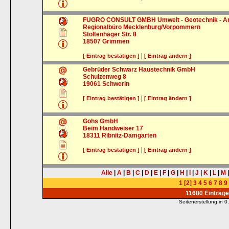
FUGRO CONSULT GMBH Umwelt - Geotechnik - An
Regionalbüro Mecklenburg/Vorpommern
Stoltenhäger Str. 8
18507
Grimmen
|
[ Eintrag bestätigen ]
[ Eintrag ändern ]
Gebrüder Schwarz Haustechnik GmbH
Schulzenweg 8
19061
Schwerin
|
[ Eintrag bestätigen ]
[ Eintrag ändern ]
Gohs GmbH
Beim Handweiser 17
18311
Ribnitz-Damgarten
|
[ Eintrag bestätigen ]
[ Eintrag ändern ]
Alle
|
A
|
B
|
C
|
D
|
E
|
F
|
G
|
H
|
I
|
J
|
K
|
L
|
M
1
[2]
3
4
5
6
7
8
9
11680 Einträg
Seitenerstellung in