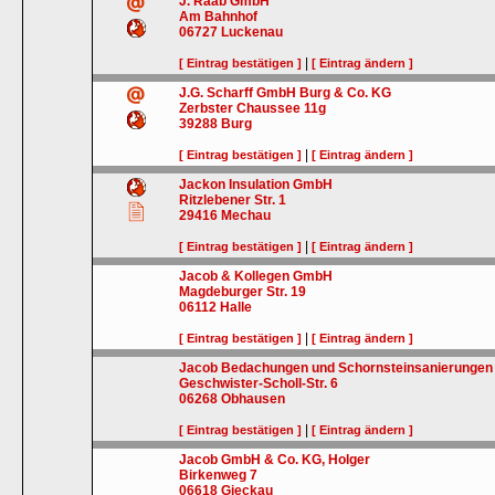
J. Raab GmbH
Am Bahnhof
06727
Luckenau
|
[ Eintrag bestätigen ]
[ Eintrag ändern ]
J.G. Scharff GmbH Burg & Co. KG
Zerbster Chaussee 11g
39288
Burg
|
[ Eintrag bestätigen ]
[ Eintrag ändern ]
Jackon Insulation GmbH
Ritzlebener Str. 1
29416
Mechau
|
[ Eintrag bestätigen ]
[ Eintrag ändern ]
Jacob & Kollegen GmbH
Magdeburger Str. 19
06112
Halle
|
[ Eintrag bestätigen ]
[ Eintrag ändern ]
Jacob Bedachungen und Schornsteinsanierunge
Geschwister-Scholl-Str. 6
06268
Obhausen
|
[ Eintrag bestätigen ]
[ Eintrag ändern ]
Jacob GmbH & Co. KG, Holger
Birkenweg 7
06618
Gieckau