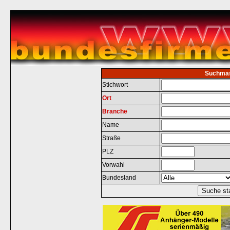
Suchma
Stichwort
Ort
Branche
Name
Straße
PLZ
Vorwahl
Bundesland