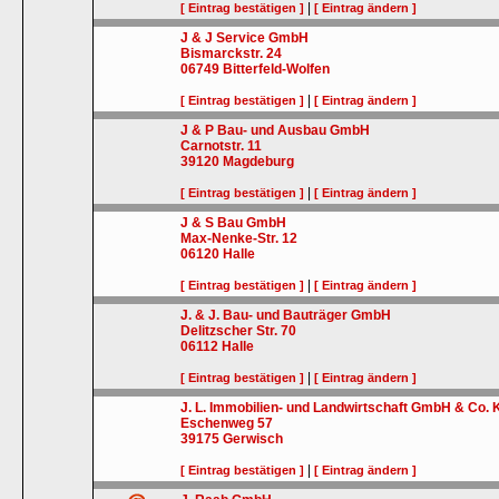
|
[ Eintrag bestätigen ]
[ Eintrag ändern ]
J & J Service GmbH
Bismarckstr. 24
06749
Bitterfeld-Wolfen
|
[ Eintrag bestätigen ]
[ Eintrag ändern ]
J & P Bau- und Ausbau GmbH
Carnotstr. 11
39120
Magdeburg
|
[ Eintrag bestätigen ]
[ Eintrag ändern ]
J & S Bau GmbH
Max-Nenke-Str. 12
06120
Halle
|
[ Eintrag bestätigen ]
[ Eintrag ändern ]
J. & J. Bau- und Bauträger GmbH
Delitzscher Str. 70
06112
Halle
|
[ Eintrag bestätigen ]
[ Eintrag ändern ]
J. L. Immobilien- und Landwirtschaft GmbH & Co.
Eschenweg 57
39175
Gerwisch
|
[ Eintrag bestätigen ]
[ Eintrag ändern ]