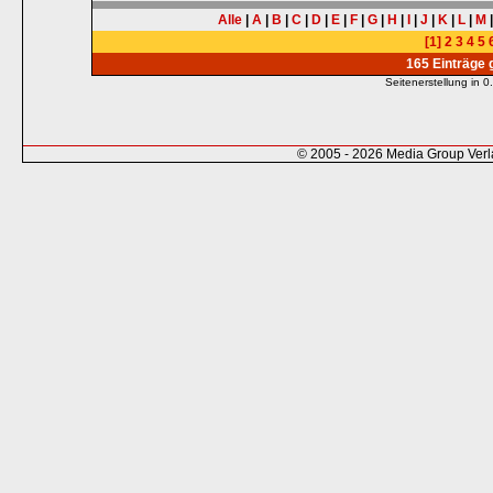
Alle
|
A
|
B
|
C
|
D
|
E
|
F
|
G
|
H
|
I
|
J
|
K
|
L
|
M
[1]
2
3
4
5
165 Einträge
Seitenerstellung in
© 2005 - 2026 Media Group Ver