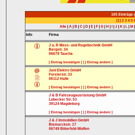
165 Einträge
[1]
2
3
4
5
Alle
|
A
|
B
|
C
|
D
|
E
|
F
|
G
|
H
|
I
|
J
|
K
|
L
|
M
Info
Firma
J u. R Mess- und Regeltechnik GmbH
Bergstr. 34
06679
Taucha
|
[ Eintrag bestätigen ]
[ Eintrag ändern ]
Jani Elektro GmbH
Forsterstr. 33
06112
Halle
|
[ Eintrag bestätigen ]
[ Eintrag ändern ]
J & B Fahrzeugausrüstung GmbH
Lübecker Str. 53
39124
Magdeburg
|
[ Eintrag bestätigen ]
[ Eintrag ändern ]
J & J Immobilien GmbH
Bismarckstr. 17
06749
Bitterfeld-Wolfen