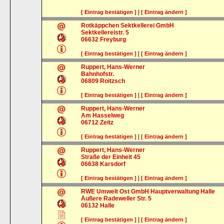
|
[ Eintrag bestätigen ]
[ Eintrag ändern ]
Rotkäppchen Sektkellerei GmbH
Sektkellereistr. 5
06632
Freyburg
|
[ Eintrag bestätigen ]
[ Eintrag ändern ]
Ruppert, Hans-Werner
Bahnhofstr.
06809
Roitzsch
|
[ Eintrag bestätigen ]
[ Eintrag ändern ]
Ruppert, Hans-Werner
Am Hasselweg
06712
Zeitz
|
[ Eintrag bestätigen ]
[ Eintrag ändern ]
Ruppert, Hans-Werner
Straße der Einheit 45
06638
Karsdorf
|
[ Eintrag bestätigen ]
[ Eintrag ändern ]
RWE Umwelt Ost GmbH Hauptverwaltung Halle
Äußere Radeweller Str. 5
06132
Halle
|
[ Eintrag bestätigen ]
[ Eintrag ändern ]