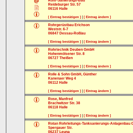
Rohr-Sanierungs-Bau
Reideburger Str. 57
06116
Halle
|
[ Eintrag bestätigen ]
[ Eintrag ändern ]
Rohrgerüstbau Erichson
Weststr. 6-7
06847
Dessau-Roßlau
|
[ Eintrag bestätigen ]
[ Eintrag ändern ]
Rohrtechnik Deuben GmbH
Hohenmölsener Str. 8
06727
Theißen
|
[ Eintrag bestätigen ]
[ Eintrag ändern ]
Rolle & Sohn GmbH, Günther
Kanenaer Weg 4
06112
Halle
|
[ Eintrag bestätigen ]
[ Eintrag ändern ]
Rose, Manfred
Brachwitzer Str. 38
06118
Halle
|
[ Eintrag bestätigen ]
[ Eintrag ändern ]
Rotan Rohrleitungs-Tanksanierungs-Anlagenbau
Spergauer Str.
06237
Leuna