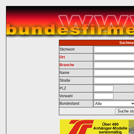
Suchma
Stichwort
Ort
Branche
Name
Straße
PLZ
Vorwahl
Bundesland