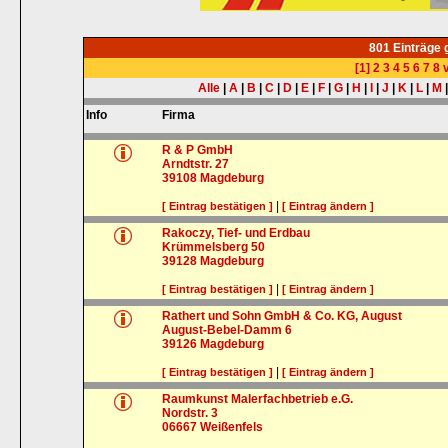
801 Einträge
[1]
2
3
4
5
6
7
8
v
Alle
|
A
|
B
|
C
|
D
|
E
|
F
|
G
|
H
|
I
|
J
|
K
|
L
|
M
Info
Firma
R & P GmbH
Arndtstr. 27
39108
Magdeburg
|
[ Eintrag bestätigen ]
[ Eintrag ändern ]
Rakoczy, Tief- und Erdbau
Krümmelsberg 50
39128
Magdeburg
|
[ Eintrag bestätigen ]
[ Eintrag ändern ]
Rathert und Sohn GmbH & Co. KG, August
August-Bebel-Damm 6
39126
Magdeburg
|
[ Eintrag bestätigen ]
[ Eintrag ändern ]
Raumkunst Malerfachbetrieb e.G.
Nordstr. 3
06667
Weißenfels