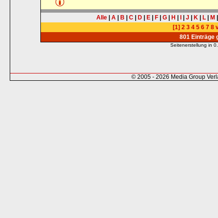
Alle
|
A
|
B
|
C
|
D
|
E
|
F
|
G
|
H
|
I
|
J
|
K
|
L
|
M
[1]
2
3
4
5
6
7
8
v
801 Einträge
Seitenerstellung in
© 2005 - 2026 Media Group Ver