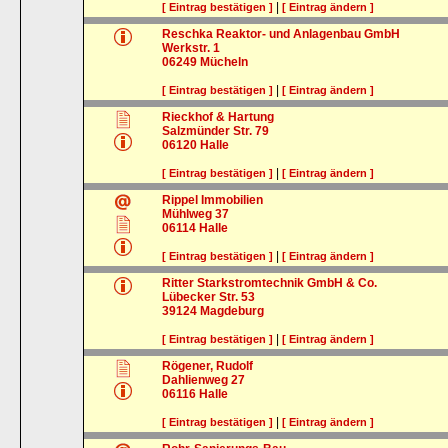
|
[ Eintrag bestätigen ]
[ Eintrag ändern ]
Reschka Reaktor- und Anlagenbau GmbH
Werkstr. 1
06249
Mücheln
|
[ Eintrag bestätigen ]
[ Eintrag ändern ]
Rieckhof & Hartung
Salzmünder Str. 79
06120
Halle
|
[ Eintrag bestätigen ]
[ Eintrag ändern ]
Rippel Immobilien
Mühlweg 37
06114
Halle
|
[ Eintrag bestätigen ]
[ Eintrag ändern ]
Ritter Starkstromtechnik GmbH & Co.
Lübecker Str. 53
39124
Magdeburg
|
[ Eintrag bestätigen ]
[ Eintrag ändern ]
Rögener, Rudolf
Dahlienweg 27
06116
Halle
|
[ Eintrag bestätigen ]
[ Eintrag ändern ]