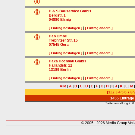
H & S Bauservice GmbH
Bergstr. 1
04880
Elsnig
|
[ Eintrag bestätigen ]
[ Eintrag ändern ]
Hab GmbH
Trebnitzer Str. 15
07545
Gera
|
[ Eintrag bestätigen ]
[ Eintrag ändern ]
Haka Hochbau GmbH
Hallandstr. 12
13189
Berlin
|
[ Eintrag bestätigen ]
[ Eintrag ändern ]
Alle
|
A
|
B
|
C
|
D
|
E
|
F
|
G
|
H
|
I
|
J
|
K
|
L
|
M
[1]
2
3
4
5
6
7
8
v
1455 Einträge
Seitenerstellung in
© 2005 - 2026 Media Group Ver