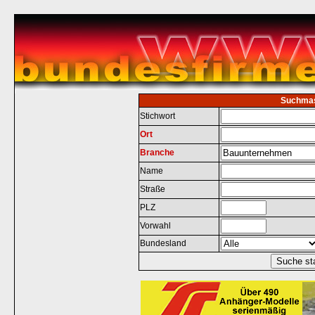
Suchma
Stichwort
Ort
Branche
Name
Straße
PLZ
Vorwahl
Bundesland