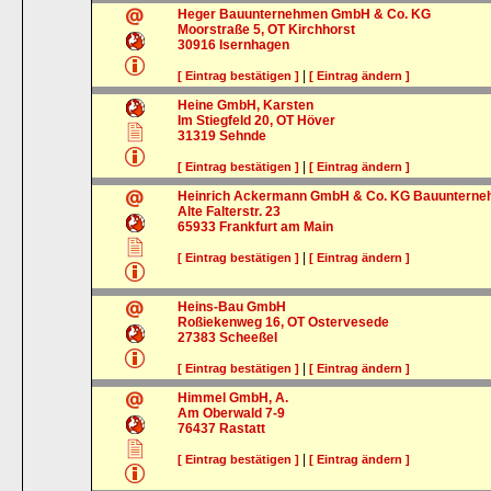
Heger Bauunternehmen GmbH & Co. KG
Moorstraße 5, OT Kirchhorst
30916
Isernhagen
|
[ Eintrag bestätigen ]
[ Eintrag ändern ]
Heine GmbH, Karsten
Im Stiegfeld 20, OT Höver
31319
Sehnde
|
[ Eintrag bestätigen ]
[ Eintrag ändern ]
Heinrich Ackermann GmbH & Co. KG Bauuntern
Alte Falterstr. 23
65933
Frankfurt am Main
|
[ Eintrag bestätigen ]
[ Eintrag ändern ]
Heins-Bau GmbH
Roßiekenweg 16, OT Ostervesede
27383
Scheeßel
|
[ Eintrag bestätigen ]
[ Eintrag ändern ]
Himmel GmbH, A.
Am Oberwald 7-9
76437
Rastatt
|
[ Eintrag bestätigen ]
[ Eintrag ändern ]