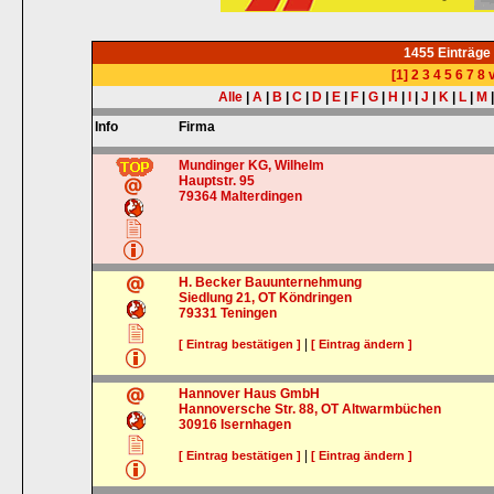
1455 Einträge
[1]
2
3
4
5
6
7
8
v
Alle
|
A
|
B
|
C
|
D
|
E
|
F
|
G
|
H
|
I
|
J
|
K
|
L
|
M
Info
Firma
Mundinger KG, Wilhelm
Hauptstr. 95
79364
Malterdingen
H. Becker Bauunternehmung
Siedlung 21, OT Köndringen
79331
Teningen
|
[ Eintrag bestätigen ]
[ Eintrag ändern ]
Hannover Haus GmbH
Hannoversche Str. 88, OT Altwarmbüchen
30916
Isernhagen
|
[ Eintrag bestätigen ]
[ Eintrag ändern ]