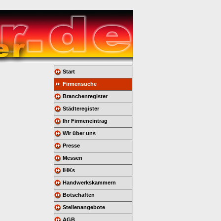
Start
Firmensuche
Branchenregister
Städteregister
Ihr Firmeneintrag
Wir über uns
Presse
Messen
IHKs
Handwerkskammern
Botschaften
Stellenangebote
AGB