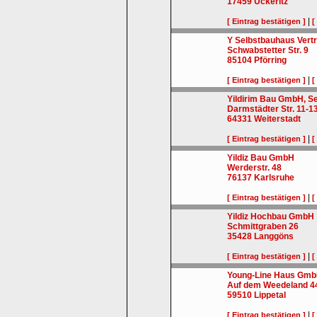
17459
Ückeritz
|
[ Eintrag bestätigen ]
[
Y Selbstbauhaus Vert
Schwabstetter Str. 9
85104
Pförring
|
[ Eintrag bestätigen ]
[
Yildirim Bau GmbH, S
Darmstädter Str. 11-1
64331
Weiterstadt
|
[ Eintrag bestätigen ]
[
Yildiz Bau GmbH
Werderstr. 48
76137
Karlsruhe
|
[ Eintrag bestätigen ]
[
Yildiz Hochbau GmbH
Schmittgraben 26
35428
Langgöns
|
[ Eintrag bestätigen ]
[
Young-Line Haus Gm
Auf dem Weedeland 4
59510
Lippetal
|
[ Eintrag bestätigen ]
[