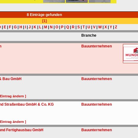
8 Einträge gefunden
[1]
D
|
E
|
F
|
G
|
H
|
I
|
J
|
K
|
L
|
M
|
N
|
O
|
P
|
Q
|
R
|
S
|
T
|
U
|
V
|
W
|
X
|
Y
|
Z
Branche
m
Bauunternehmen
e & Bau GmbH
Bauunternehmen
 Eintrag ändern ]
und Straßenbau GmbH & Co. KG
Bauunternehmen
 Eintrag ändern ]
v und Fertighausbau GmbH
Bauunternehmen