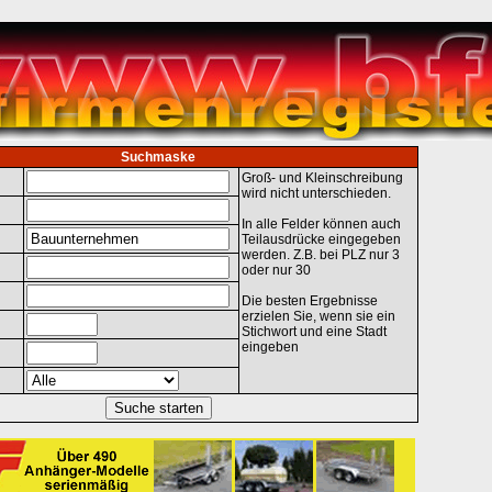
Suchmaske
Groß- und Kleinschreibung
wird nicht unterschieden.
In alle Felder können auch
Teilausdrücke eingegeben
werden. Z.B. bei PLZ nur 3
oder nur 30
Die besten Ergebnisse
erzielen Sie, wenn sie ein
Stichwort und eine Stadt
eingeben