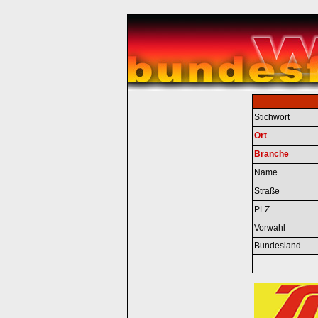
Stichwort
Ort
Branche
Name
Straße
PLZ
Vorwahl
Bundesland