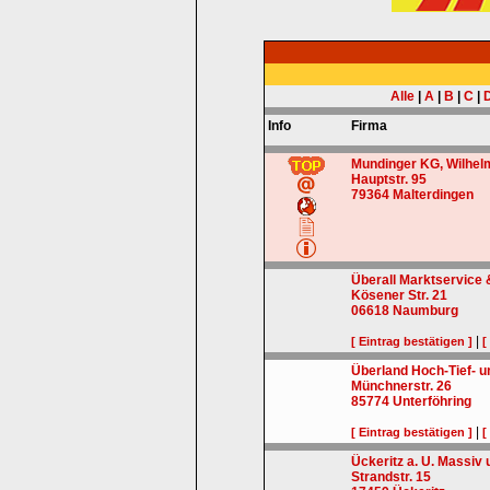
Alle
|
A
|
B
|
C
|
Info
Firma
Mundinger KG, Wilhel
Hauptstr. 95
79364
Malterdingen
Überall Marktservic
Kösener Str. 21
06618
Naumburg
|
[ Eintrag bestätigen ]
[
Überland Hoch-Tief- 
Münchnerstr. 26
85774
Unterföhring
|
[ Eintrag bestätigen ]
[
Ückeritz a. U. Massi
Strandstr. 15