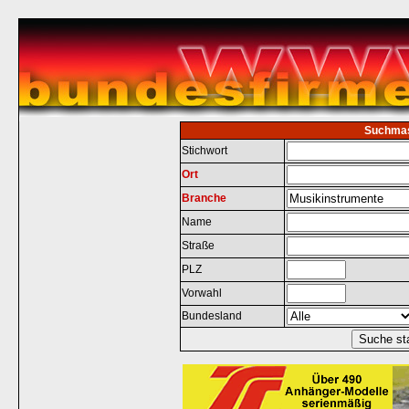
Suchma
Stichwort
Ort
Branche
Name
Straße
PLZ
Vorwahl
Bundesland