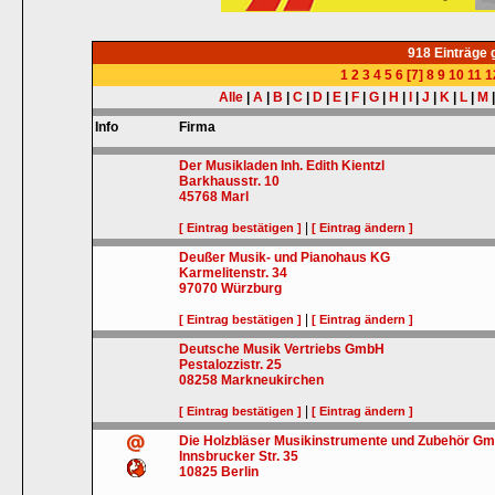
918 Einträge
1
2
3
4
5
6
[7]
8
9
10
11
1
Alle
|
A
|
B
|
C
|
D
|
E
|
F
|
G
|
H
|
I
|
J
|
K
|
L
|
M
Info
Firma
Der Musikladen Inh. Edith Kientzl
Barkhausstr. 10
45768
Marl
|
[ Eintrag bestätigen ]
[ Eintrag ändern ]
Deußer Musik- und Pianohaus KG
Karmelitenstr. 34
97070
Würzburg
|
[ Eintrag bestätigen ]
[ Eintrag ändern ]
Deutsche Musik Vertriebs GmbH
Pestalozzistr. 25
08258
Markneukirchen
|
[ Eintrag bestätigen ]
[ Eintrag ändern ]
Die Holzbläser Musikinstrumente und Zubehör G
Innsbrucker Str. 35
10825
Berlin