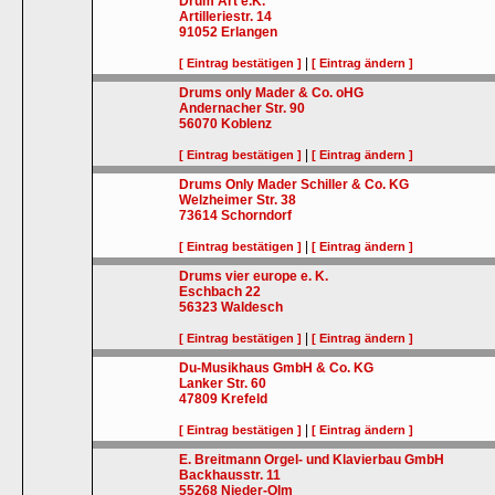
Drum Art e.K.
Artilleriestr. 14
91052
Erlangen
|
[ Eintrag bestätigen ]
[ Eintrag ändern ]
Drums only Mader & Co. oHG
Andernacher Str. 90
56070
Koblenz
|
[ Eintrag bestätigen ]
[ Eintrag ändern ]
Drums Only Mader Schiller & Co. KG
Welzheimer Str. 38
73614
Schorndorf
|
[ Eintrag bestätigen ]
[ Eintrag ändern ]
Drums vier europe e. K.
Eschbach 22
56323
Waldesch
|
[ Eintrag bestätigen ]
[ Eintrag ändern ]
Du-Musikhaus GmbH & Co. KG
Lanker Str. 60
47809
Krefeld
|
[ Eintrag bestätigen ]
[ Eintrag ändern ]
E. Breitmann Orgel- und Klavierbau GmbH
Backhausstr. 11
55268
Nieder-Olm