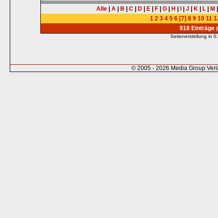
Alle
|
A
|
B
|
C
|
D
|
E
|
F
|
G
|
H
|
I
|
J
|
K
|
L
|
M
1
2
3
4
5
6
[7]
8
9
10
11
1
918 Einträge
Seitenerstellung in
© 2005 - 2026 Media Group Ver