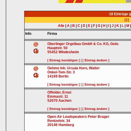
18 Einträge 
[1]
Alle
|
A
|
B
|
C
|
D
|
E
|
F
|
G
|
H
|
I
|
J
|
K
|
L
|
M
Info
Firma
Oberlinger Orgelbau GmbH & Co. KG, Gebr.
Hauptstr. 50
55452
Windesheim
|
[ Eintrag bestätigen ]
[ Eintrag ändern ]
Oehme Inh. Ursula Horn, Walter
Onkel-Tom-Str. 3
14169
Berlin
|
[ Eintrag bestätigen ]
[ Eintrag ändern ]
Offelder, Ernst
Emmastr. 11
52070
Aachen
|
[ Eintrag bestätigen ]
[ Eintrag ändern ]
Open Air Loudspeakers Peter Brager
Rentzelstr. 34
20146
Hamburg