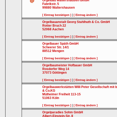
Orgelbau Waltershausen GmbH
Fabrikstr. 5
99880
Waltershausen
|
[ Eintrag bestätigen ]
[ Eintrag ändern ]
Orgelbauanstalt Georg Stahlhuth & Co. GmbH
Rotter Bruch 22
52068
Aachen
|
[ Eintrag bestätigen ]
[ Eintrag ändern ]
Orgelbauer Späth GmbH
Scheerer Str. 14/1
88512
Mengen
|
[ Eintrag bestätigen ]
[ Eintrag ändern ]
Orgelbaumeister Hofbauer GmbH
Rosdorfer Weg 14
37073
Göttingen
|
[ Eintrag bestätigen ]
[ Eintrag ändern ]
Orgelbauwerkstätten Willi Peter Gesellschaft mit
& Co.KG
Mülheimer Freiheit 113-15
51063
Köln
|
[ Eintrag bestätigen ]
[ Eintrag ändern ]
Orgelparadies Sohm GmbH
Albert-Einstein-Str. 8