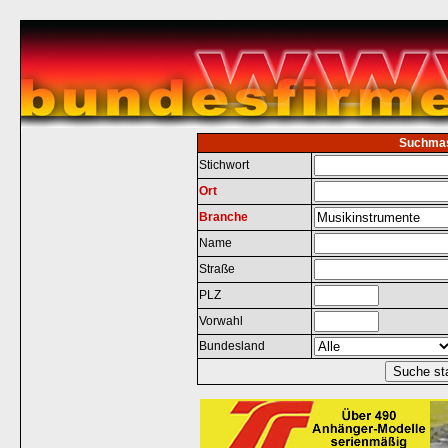
Suchma
Stichwort
Ort
Branche
Name
Straße
PLZ
Vorwahl
Bundesland