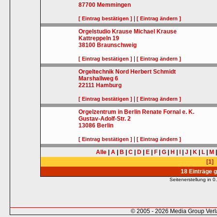
87700
Memmingen
|
[ Eintrag bestätigen ]
[ Eintrag ändern ]
Orgelstudio Krause Michael Krause
Kattreppeln 19
38100
Braunschweig
|
[ Eintrag bestätigen ]
[ Eintrag ändern ]
Orgeltechnik Nord Herbert Schmidt
Marshallweg 6
22111
Hamburg
|
[ Eintrag bestätigen ]
[ Eintrag ändern ]
Orgelzentrum in Berlin Renate Fornal e. K.
Gustav-Adolf-Str. 2
13086
Berlin
|
[ Eintrag bestätigen ]
[ Eintrag ändern ]
Alle
|
A
|
B
|
C
|
D
|
E
|
F
|
G
|
H
|
I
|
J
|
K
|
L
|
M
[1]
18 Einträge 
Seitenerstellung in
© 2005 - 2026 Media Group Ver