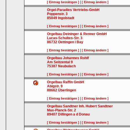
|
[ Eintrag bestätigen ]
[ Eintrag ändern ]
Orgel-Paradies Vertriebs-GmbH
Poppenstr. 3
85049
Ingolstadt
|
[ Eintrag bestätigen ]
[ Eintrag ändern ]
Orgelbau Deininger & Renner GmbH
Lucas-Schultes-Str. 3
86732
Oettingen i Bay
|
[ Eintrag bestätigen ]
[ Eintrag ändern ]
Orgelbau Johannes Rohlf
Am Seitzental 9
75387
Neubulach
|
[ Eintrag bestätigen ]
[ Eintrag ändern ]
Orgelbau Raffin GmbH
Abigstr. 9
88662
Überlingen
|
[ Eintrag bestätigen ]
[ Eintrag ändern ]
Orgelbau Sandtner Inh. Hubert Sandtner
Max-Planck-Str. 2
89407
Dillingen a d Donau
|
[ Eintrag bestätigen ]
[ Eintrag ändern ]