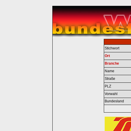
Stichwort
Ort
Branche
Name
Straße
PLZ
Vorwahl
Bundesland