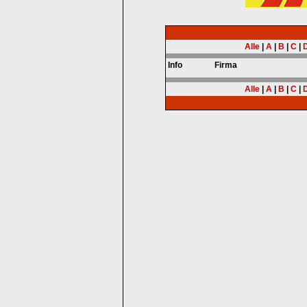
Alle
|
A
|
B
|
C
|
Info
Firma
Alle
|
A
|
B
|
C
|