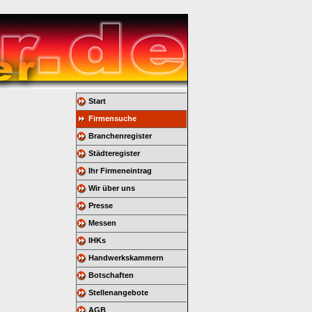
Start
Firmensuche
Branchenregister
Städteregister
Ihr Firmeneintrag
Wir über uns
Presse
Messen
IHKs
Handwerkskammern
Botschaften
Stellenangebote
AGB