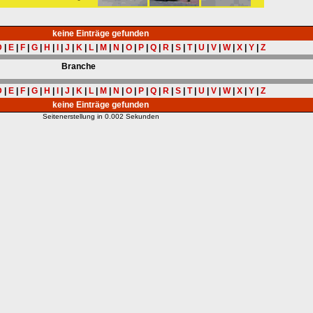
keine Einträge gefunden
D
|
E
|
F
|
G
|
H
|
I
|
J
|
K
|
L
|
M
|
N
|
O
|
P
|
Q
|
R
|
S
|
T
|
U
|
V
|
W
|
X
|
Y
|
Z
Branche
D
|
E
|
F
|
G
|
H
|
I
|
J
|
K
|
L
|
M
|
N
|
O
|
P
|
Q
|
R
|
S
|
T
|
U
|
V
|
W
|
X
|
Y
|
Z
keine Einträge gefunden
Seitenerstellung in 0.002 Sekunden