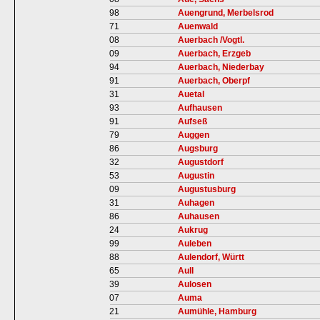
98
Auengrund, Merbelsrod
71
Auenwald
08
Auerbach /Vogtl.
09
Auerbach, Erzgeb
94
Auerbach, Niederbay
91
Auerbach, Oberpf
31
Auetal
93
Aufhausen
91
Aufseß
79
Auggen
86
Augsburg
32
Augustdorf
53
Augustin
09
Augustusburg
31
Auhagen
86
Auhausen
24
Aukrug
99
Auleben
88
Aulendorf, Württ
65
Aull
39
Aulosen
07
Auma
21
Aumühle, Hamburg