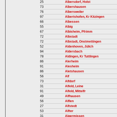
25
Albersdorf, Holst
73
Albershausen
76
Albersweiler
97
Albertshofen, Kr Kitzingen
66
Albessen
55
Albig
67
Albisheim, Pfrimm
72
Albstadt
72
Albstadt, Onstmettingen
52
Aldenhoven, Jülich
94
Aldersbach
78
Aldingen, Kr Tuttlingen
86
Alerheim
91
Alesheim
86
Aletshausen
56
Alf
73
Alfdorf
31
Alfeld, Leine
91
Alfeld, Mittelfr
49
Alfhausen
56
Alflen
27
Alfstedt
53
Alfter
31
Algermissen