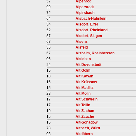
57
Alpenrod
99
Alperstedt
72
Alpirsbach
64
Alsbach-Hähnlein
54
Alsdorf, Eifel
52
Alsdorf, Rheinland
57
Alsdorf, Siegen
67
Alsenz
36
Alsfeld
67
Alsheim, Rheinhessen
06
Alsleben
24
Alt Duvenstedt
15
Alt Golm
18
Alt Kätwin
16
Alt Krüssow
15
Alt Madlitz
23
Alt Mölln
17
Alt Schwerin
17
Alt Tellin
19
Alt Zachun
15
Alt Zauche
15
Alt-Schadow
73
Altbach, Württ
03
Altdöbern