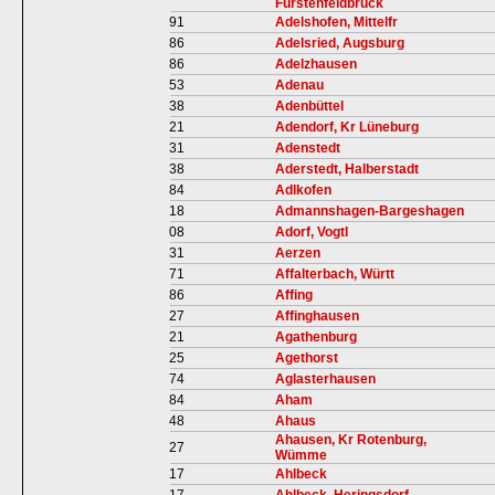
Fürstenfeldbruck
91
Adelshofen, Mittelfr
86
Adelsried, Augsburg
86
Adelzhausen
53
Adenau
38
Adenbüttel
21
Adendorf, Kr Lüneburg
31
Adenstedt
38
Aderstedt, Halberstadt
84
Adlkofen
18
Admannshagen-Bargeshagen
08
Adorf, Vogtl
31
Aerzen
71
Affalterbach, Württ
86
Affing
27
Affinghausen
21
Agathenburg
25
Agethorst
74
Aglasterhausen
84
Aham
48
Ahaus
Ahausen, Kr Rotenburg,
27
Wümme
17
Ahlbeck