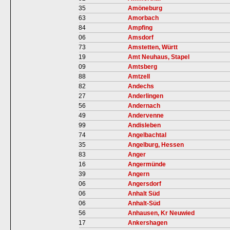
35
Amöneburg
63
Amorbach
84
Ampfing
06
Amsdorf
73
Amstetten, Württ
19
Amt Neuhaus, Stapel
09
Amtsberg
88
Amtzell
82
Andechs
27
Anderlingen
56
Andernach
49
Andervenne
99
Andisleben
74
Angelbachtal
35
Angelburg, Hessen
83
Anger
16
Angermünde
39
Angern
06
Angersdorf
06
Anhalt Süd
06
Anhalt-Süd
56
Anhausen, Kr Neuwied
17
Ankershagen