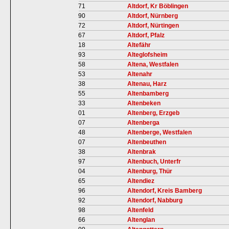
71
Altdorf, Kr Böblingen
90
Altdorf, Nürnberg
72
Altdorf, Nürtingen
67
Altdorf, Pfalz
18
Altefähr
93
Alteglofsheim
58
Altena, Westfalen
53
Altenahr
38
Altenau, Harz
55
Altenbamberg
33
Altenbeken
01
Altenberg, Erzgeb
07
Altenberga
48
Altenberge, Westfalen
07
Altenbeuthen
38
Altenbrak
97
Altenbuch, Unterfr
04
Altenburg, Thür
65
Altendiez
96
Altendorf, Kreis Bamberg
92
Altendorf, Nabburg
98
Altenfeld
66
Altenglan