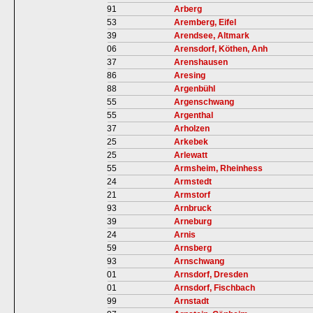
91
Arberg
53
Aremberg, Eifel
39
Arendsee, Altmark
06
Arensdorf, Köthen, Anh
37
Arenshausen
86
Aresing
88
Argenbühl
55
Argenschwang
55
Argenthal
37
Arholzen
25
Arkebek
25
Arlewatt
55
Armsheim, Rheinhess
24
Armstedt
21
Armstorf
93
Arnbruck
39
Arneburg
24
Arnis
59
Arnsberg
93
Arnschwang
01
Arnsdorf, Dresden
01
Arnsdorf, Fischbach
99
Arnstadt