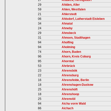
17
Ahlbeck, Heringsdorf
29
Ahlden, Aller
59
Ahlen, Westfalen
21
Ahlerstedt
06
Ahlsdorf, Lutherstadt Eisleben
34
Ahnatal
24
Ahneby
29
Ahnsbeck
31
Ahnsen, Stadthagen
94
Aholfing
94
Aholming
74
Ahorn, Baden
96
Ahorn, Kreis Coburg
95
Ahorntal
53
Ahrbrück
23
Ahrensbök
22
Ahrensburg
16
Ahrensfelde, Berlin
18
Ahrenshagen-Daskow
25
Ahrenshöft
18
Ahrenshoop
25
Ahrenviöl
94
Aicha vorm Wald
86
Aichach