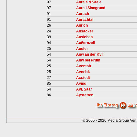
97
Aura a d Saale
97
Aura i Sinngrund
91
Aurach
91
Aurachtal
26
Aurich
24
Ausacker
39
Ausleben
94
Außernzell
25
Auufer
54
Auw an der Kyll
54
Auw bei Prüm
25
Aventoft
25
Averlak
27
Axstedt
85
Aying
54
Ayl, Saar
86
Aystetten
© 2005 - 2026 Media Group Ver