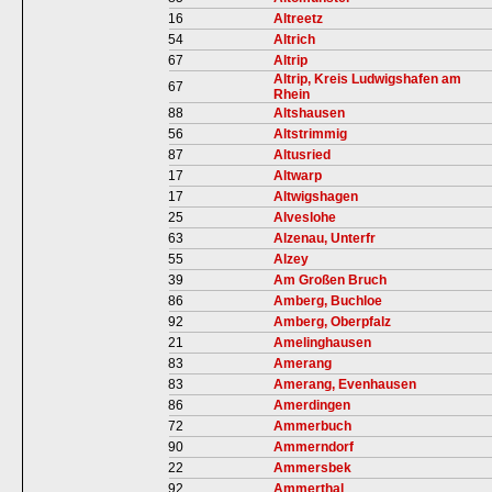
16
Altreetz
54
Altrich
67
Altrip
Altrip, Kreis Ludwigshafen am
67
Rhein
88
Altshausen
56
Altstrimmig
87
Altusried
17
Altwarp
17
Altwigshagen
25
Alveslohe
63
Alzenau, Unterfr
55
Alzey
39
Am Großen Bruch
86
Amberg, Buchloe
92
Amberg, Oberpfalz
21
Amelinghausen
83
Amerang
83
Amerang, Evenhausen
86
Amerdingen
72
Ammerbuch
90
Ammerndorf
22
Ammersbek
92
Ammerthal