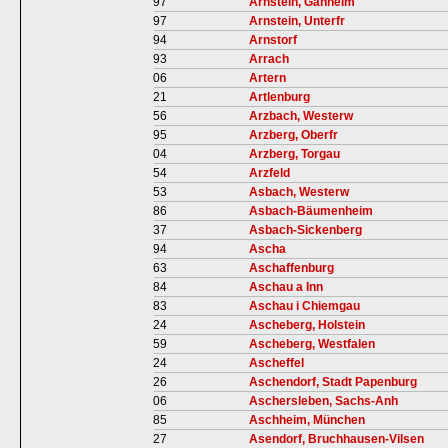
97
Arnstein, Gänheim
97
Arnstein, Unterfr
94
Arnstorf
93
Arrach
06
Artern
21
Artlenburg
56
Arzbach, Westerw
95
Arzberg, Oberfr
04
Arzberg, Torgau
54
Arzfeld
53
Asbach, Westerw
86
Asbach-Bäumenheim
37
Asbach-Sickenberg
94
Ascha
63
Aschaffenburg
84
Aschau a Inn
83
Aschau i Chiemgau
24
Ascheberg, Holstein
59
Ascheberg, Westfalen
24
Ascheffel
26
Aschendorf, Stadt Papenburg
06
Aschersleben, Sachs-Anh
85
Aschheim, München
27
Asendorf, Bruchhausen-Vilsen