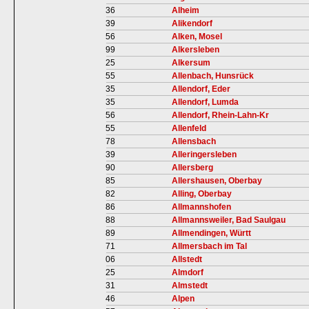
36
Alheim
39
Alikendorf
56
Alken, Mosel
99
Alkersleben
25
Alkersum
55
Allenbach, Hunsrück
35
Allendorf, Eder
35
Allendorf, Lumda
56
Allendorf, Rhein-Lahn-Kr
55
Allenfeld
78
Allensbach
39
Alleringersleben
90
Allersberg
85
Allershausen, Oberbay
82
Alling, Oberbay
86
Allmannshofen
88
Allmannsweiler, Bad Saulgau
89
Allmendingen, Württ
71
Allmersbach im Tal
06
Allstedt
25
Almdorf
31
Almstedt
46
Alpen