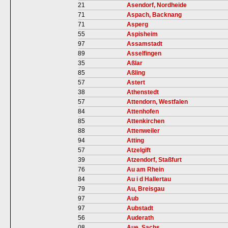
21
Asendorf, Nordheide
71
Aspach, Backnang
71
Asperg
55
Aspisheim
97
Assamstadt
89
Asselfingen
35
Aßlar
85
Aßling
57
Astert
38
Athenstedt
57
Attendorn, Westfalen
84
Attenhofen
85
Attenkirchen
88
Attenweiler
94
Atting
57
Atzelgift
39
Atzendorf, Staßfurt
76
Au am Rhein
84
Au i d Hallertau
79
Au, Breisgau
97
Aub
97
Aubstadt
56
Auderath
08
Aue, Sachs