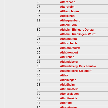
98
Altersbach
97
Altertheim
84
Altfraunhofen
16
Altglietzen
82
Althegnenberg
89
Altheim, Alb
89
Altheim, Ehingen, Donau
88
Altheim, Riedlingen, Württ
75
Althengstett
66
Althornbach
71
Althütte, Württ
16
Althüttendorf
04
Altkirchen
15
Altlandsberg
15
Altlandsberg, Bruchmühle
15
Altlandsberg, Gielsdorf
56
Altlay
67
Altleiningen
68
Altlußheim
93
Altmannstein
39
Altmersleben
09
Altmittweida
84
Altötting
85
Altomünster