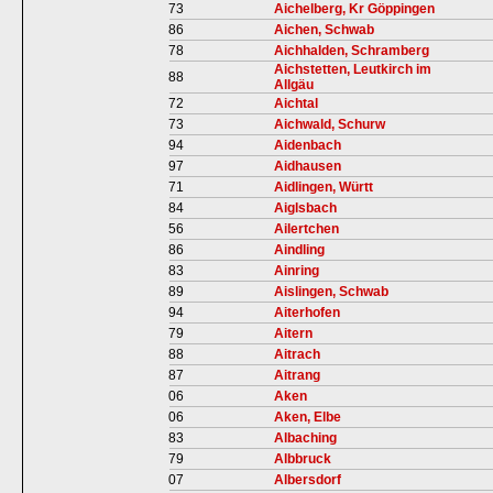
73
Aichelberg, Kr Göppingen
86
Aichen, Schwab
78
Aichhalden, Schramberg
Aichstetten, Leutkirch im
88
Allgäu
72
Aichtal
73
Aichwald, Schurw
94
Aidenbach
97
Aidhausen
71
Aidlingen, Württ
84
Aiglsbach
56
Ailertchen
86
Aindling
83
Ainring
89
Aislingen, Schwab
94
Aiterhofen
79
Aitern
88
Aitrach
87
Aitrang
06
Aken
06
Aken, Elbe
83
Albaching
79
Albbruck
07
Albersdorf