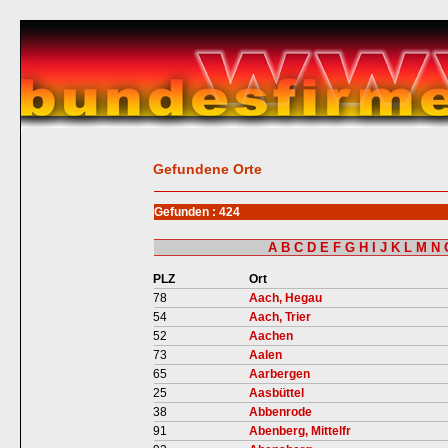
Gefundene Orte
Gefunden : 424
A
B
C
D
E
F
G
H
I
J
K
L
M
N
PLZ
Ort
78
Aach, Hegau
54
Aach, Trier
52
Aachen
73
Aalen
65
Aarbergen
25
Aasbüttel
38
Abbenrode
91
Abenberg, Mittelfr