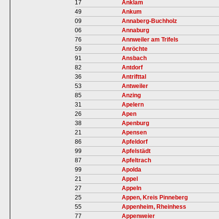
17
Anklam
49
Ankum
09
Annaberg-Buchholz
06
Annaburg
76
Annweiler am Trifels
59
Anröchte
91
Ansbach
82
Antdorf
36
Antrifttal
53
Antweiler
85
Anzing
31
Apelern
26
Apen
38
Apenburg
21
Apensen
86
Apfeldorf
99
Apfelstädt
87
Apfeltrach
99
Apolda
21
Appel
27
Appeln
25
Appen, Kreis Pinneberg
55
Appenheim, Rheinhess
77
Appenweier