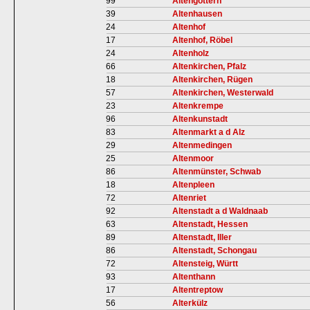
99
Altengottern
39
Altenhausen
24
Altenhof
17
Altenhof, Röbel
24
Altenholz
66
Altenkirchen, Pfalz
18
Altenkirchen, Rügen
57
Altenkirchen, Westerwald
23
Altenkrempe
96
Altenkunstadt
83
Altenmarkt a d Alz
29
Altenmedingen
25
Altenmoor
86
Altenmünster, Schwab
18
Altenpleen
72
Altenriet
92
Altenstadt a d Waldnaab
63
Altenstadt, Hessen
89
Altenstadt, Iller
86
Altenstadt, Schongau
72
Altensteig, Württ
93
Altenthann
17
Altentreptow
56
Alterkülz