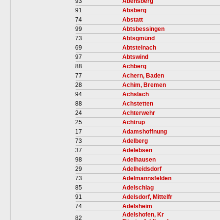
93
Abensberg
91
Absberg
74
Abstatt
99
Abtsbessingen
73
Abtsgmünd
69
Abtsteinach
97
Abtswind
88
Achberg
77
Achern, Baden
28
Achim, Bremen
94
Achslach
88
Achstetten
24
Achterwehr
25
Achtrup
17
Adamshoffnung
73
Adelberg
37
Adelebsen
98
Adelhausen
29
Adelheidsdorf
73
Adelmannsfelden
85
Adelschlag
91
Adelsdorf, Mittelfr
74
Adelsheim
Adelshofen, Kr
82