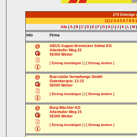
270 Einträge
[1]
2
3
4
5
6
7
8
9
Alle
|
A
|
B
|
C
|
D
|
E
|
F
|
G
|
H
|
I
|
J
|
K
|
L
|
M
Info
Firma
ABUS August Bremicker Söhne KG
Altenhofer Weg 25
58300
Wetter
|
[ Eintrag bestätigen ]
[ Eintrag ändern ]
Buerstätte Verwaltungs GmbH
Gutenbergstr. 13-15
58300
Wetter
|
[ Eintrag bestätigen ]
[ Eintrag ändern ]
Burg-Wächter KG
Altenhofer Weg 15
58300
Wetter
|
[ Eintrag bestätigen ]
[ Eintrag ändern ]