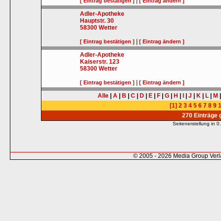
|
[ Eintrag bestätigen ]
[ Eintrag ändern ]
Adler-Apotheke
Hauptstr. 30
58300
Wetter
|
[ Eintrag bestätigen ]
[ Eintrag ändern ]
Adler-Apotheke
Kaiserstr. 123
58300
Wetter
|
[ Eintrag bestätigen ]
[ Eintrag ändern ]
Alle
|
A
|
B
|
C
|
D
|
E
|
F
|
G
|
H
|
I
|
J
|
K
|
L
|
M
[1]
2
3
4
5
6
7
8
9
270 Einträge
Seitenerstellung in
© 2005 - 2026 Media Group Ver