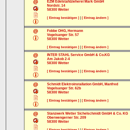
EZM Edelstahlzieherei Mark GmbH
Nordstr. 14
58300
Wetter
|
[ Eintrag bestätigen ]
[ Eintrag ändern ]
Fobbe OHG, Hermann
Vogelsanger Str. 57
58300
Wetter
|
[ Eintrag bestätigen ]
[ Eintrag ändern ]
INTER STAHL Service GmbH & Co.KG
Am Jakob 2-4
58300
Wetter
|
[ Eintrag bestätigen ]
[ Eintrag ändern ]
Schmidt Elektroinstallation GmbH, Manfred
Vogelsanger Str. 62b
58300
Wetter
|
[ Eintrag bestätigen ]
[ Eintrag ändern ]
Stanzwerk Wetter Sichelschmidt GmbH & Co. KG
Oberwengerner Str. 209
58300
Wetter
|
[ Eintrag bestätigen ]
[ Eintrag ändern ]