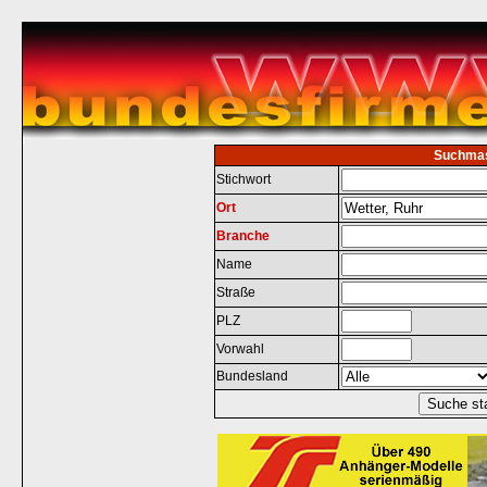
Suchma
Stichwort
Ort
Branche
Name
Straße
PLZ
Vorwahl
Bundesland